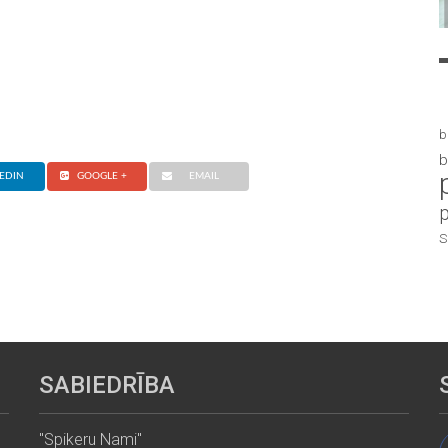
b
b
EDIN
GOOGLE +
EMAIL
S
SABIEDRĪBA
"Spikeru Nami"