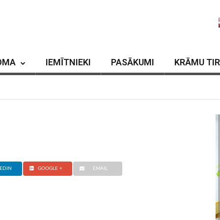
OMA
IEMĪTNIEKI
PASĀKUMI
KRĀMU TI
EDIN
GOOGLE +
EMAIL