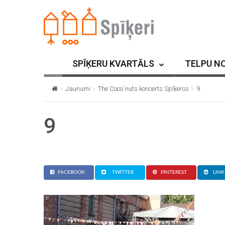
SPĪĶERU KVARTĀLS
TELPU N
Jaunumi
The Coco`nuts koncerts Spīķeros
9
9
FACEBOOK
TWITTER
PINTEREST
LINK