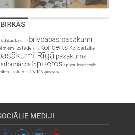
BIRKAS
brīvdabas pasākumi
rīvdabas koncerti
koncerts
Izstāde
Koncertzāle
ērniem
kino
pasākumi Rīgā
pasākums
Spīķeros
performance
Spīķeru koncertzāle
Teātris
pīķeru laukums
ģimenēm
SOCIĀLIE MEDIJI