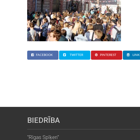
FACEBOOK
TWITTER
PINTEREST
LINK
BIEDRĪBA
"Rīgas Spīķeri"