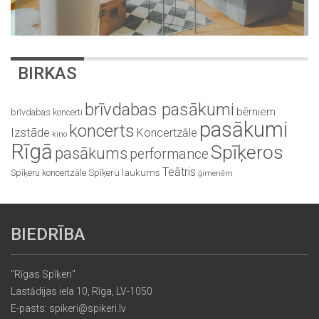
BIRKAS
brīvdabas pasākumi
bērniem
brīvdabas koncerti
pasākumi
koncerts
Izstāde
Koncertzāle
kino
Rīgā
Spīķeros
pasākums
performance
Teātris
Spīķeru koncertzāle
Spīķeru laukums
ģimenēm
BIEDRĪBA
"Rīgas Spīķeri"
Lastādijas iela 10, Rīga, LV-1050
E-pasts: spikeri@spikeri.lv