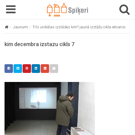
T
T
o
o
g
g
Jaunumi
Trīs unikālas izstādes kim? jaunā izstāžu cikla ietvaros
ki
g
g
l
l
kim decembra izstazu cikls 7
e
e
n
n
a
a
v
v
i
i
g
g
a
a
t
t
i
i
o
o
n
n