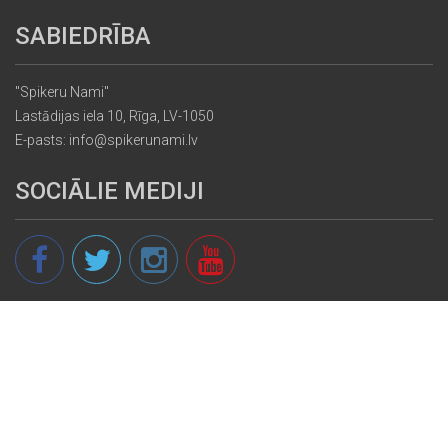
SABIEDRĪBA
"Spikeru Nami"
Lastādijas iela 10, Rīga, LV-1050
E-pasts: info@spikerunami.lv
SOCIĀLIE MEDIJI
© 2013 - 2026 spikeri.lv