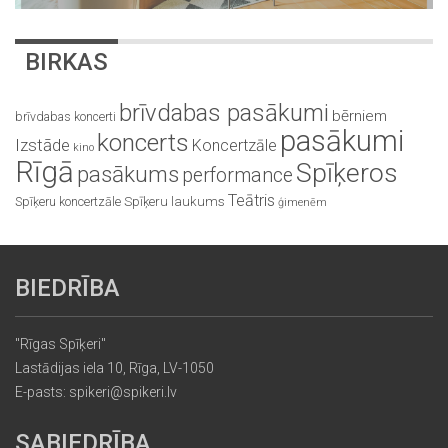
BIRKAS
brīvdabas pasākumi
bērniem
brīvdabas koncerti
pasākumi
koncerts
Izstāde
Koncertzāle
kino
Rīgā
Spīķeros
pasākums
performance
Teātris
Spīķeru koncertzāle
Spīķeru laukums
ģimenēm
BIEDRĪBA
"Rīgas Spīķeri"
Lastādijas iela 10, Rīga, LV-1050
E-pasts: spikeri@spikeri.lv
SABIEDRĪBA