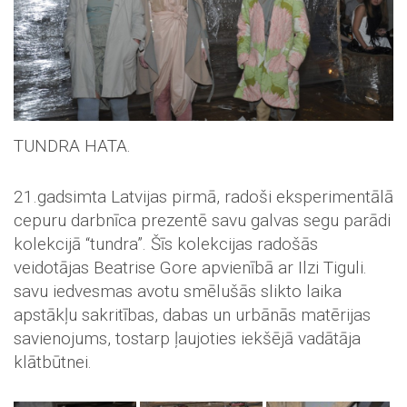
TUNDRA HATA.
21.gadsimta Latvijas pirmā, radoši eksperimentālā
cepuru darbnīca prezentē savu galvas segu parādi
kolekcijā “tundra”. Šīs kolekcijas radošās
veidotājas Beatrise Gore apvienībā ar Ilzi Tiguli.
savu iedvesmas avotu smēlušās slikto laika
apstākļu sakritības, dabas un urbānās matērijas
savienojums, tostarp ļaujoties iekšējā vadātāja
klātbūtnei.