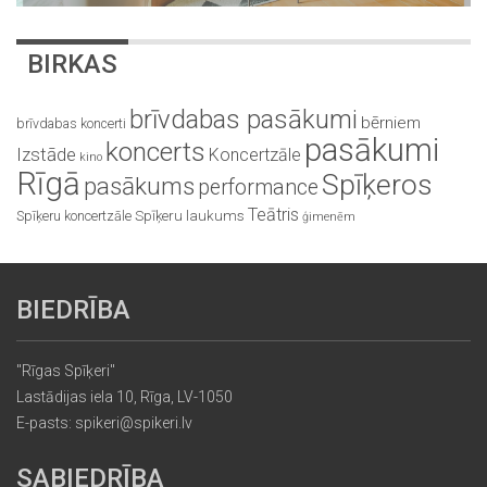
BIRKAS
brīvdabas pasākumi
bērniem
brīvdabas koncerti
pasākumi
koncerts
Izstāde
Koncertzāle
kino
Rīgā
Spīķeros
pasākums
performance
Teātris
Spīķeru koncertzāle
Spīķeru laukums
ģimenēm
BIEDRĪBA
"Rīgas Spīķeri"
Lastādijas iela 10, Rīga, LV-1050
E-pasts: spikeri@spikeri.lv
SABIEDRĪBA