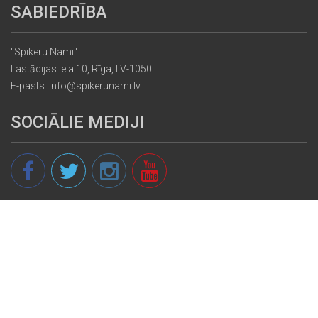
SABIEDRĪBA
"Spikeru Nami"
Lastādijas iela 10, Rīga, LV-1050
E-pasts: info@spikerunami.lv
SOCIĀLIE MEDIJI
© 2013 - 2026 spikeri.lv