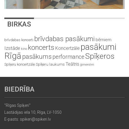
BIRKAS
brīvdabas pasākumi
bērniem
brīvdabas koncerti
pasākumi
koncerts
Izstāde
Koncertzāle
kino
Rīgā
Spīķeros
pasākums
performance
Teātris
Spīķeru koncertzāle
Spīķeru laukums
ģimenēm
BIEDRĪBA
"Rīgas Spīķeri"
Lastādijas iela 10, Rīga, LV-1050
E-pasts: spikeri@spikeri.lv