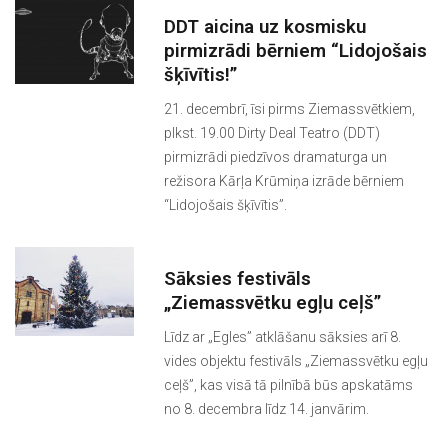
DDT aicina uz kosmisku
pirmizrādi bērniem “Lidojošais
šķīvītis!”
21. decembrī, īsi pirms Ziemassvētkiem,
plkst. 19.00 Dirty Deal Teatro (DDT)
pirmizrādi piedzīvos dramaturga un
režisora Kārļa Krūmiņa izrāde bērniem
“Lidojošais šķīvītis”.
Sāksies festivāls
„Ziemassvētku egļu ceļš”
Līdz ar „Egles” atklāšanu sāksies arī 8.
vides objektu festivāls „Ziemassvētku egļu
ceļš”, kas visā tā pilnībā būs apskatāms
no 8. decembra līdz 14. janvārim.