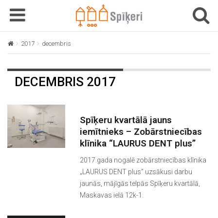
T
T
o
o
g
g
2017
decembris
g
g
l
l
e
e
DECEMBRIS 2017
n
n
a
a
v
v
i
i
Spīķeru kvartālā jauns
g
g
iemītnieks – Zobārstniecības
a
a
klīnika “LAURUS DENT plus”
t
t
2017.gada nogalē zobārstniecības klīnika
i
i
„LAURUS DENT plus” uzsākusi darbu
o
o
jaunās, mājīgās telpās Spīķeru kvartālā,
n
n
Maskavas ielā 12k-1.