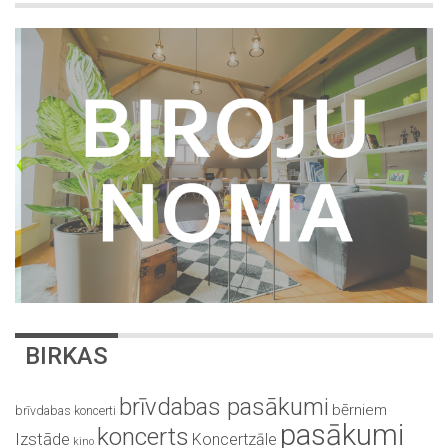
BIRKAS
brīvdabas pasākumi
bērniem
brīvdabas koncerti
pasākumi
koncerts
Izstāde
Koncertzāle
kino