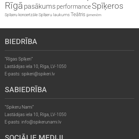
Rīgā
Spīķeros
pasākums
performance
Teātris
Spīķeru koncertzāle
Spīķeru laukums
ģimenēm
BIEDRĪBA
"Rīgas Spīķeri"
Lastādijas iela 10, Rīga, LV-1050
E-pasts: spikeri@spikeri.lv
SABIEDRĪBA
"Spikeru Nami"
Lastādijas iela 10, Rīga, LV-1050
E-pasts: info@spikerunami.lv
SOCIĀLIE MEDIJI