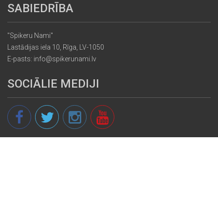
SABIEDRĪBA
"Spikeru Nami"
Lastādijas iela 10, Rīga, LV-1050
E-pasts: info@spikerunami.lv
SOCIĀLIE MEDIJI
© 2013 - 2026 spikeri.lv