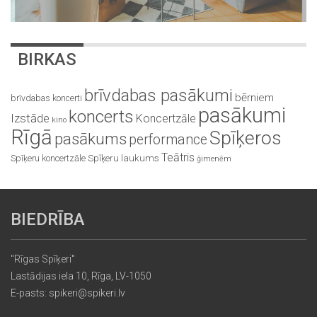
BIRKAS
brīvdabas pasākumi
bērniem
brīvdabas koncerti
pasākumi
koncerts
Izstāde
Koncertzāle
kino
Rīgā
Spīķeros
pasākums
performance
Teātris
Spīķeru koncertzāle
Spīķeru laukums
ģimenēm
BIEDRĪBA
"Rīgas Spīķeri"
Lastādijas iela 10, Rīga, LV-1050
E-pasts: spikeri@spikeri.lv