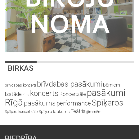
BIRKAS
brīvdabas pasākumi
bērniem
brīvdabas koncerti
pasākumi
koncerts
Izstāde
Koncertzāle
kino
Rīgā
Spīķeros
pasākums
performance
Teātris
Spīķeru koncertzāle
Spīķeru laukums
ģimenēm
BIEDRĪBA