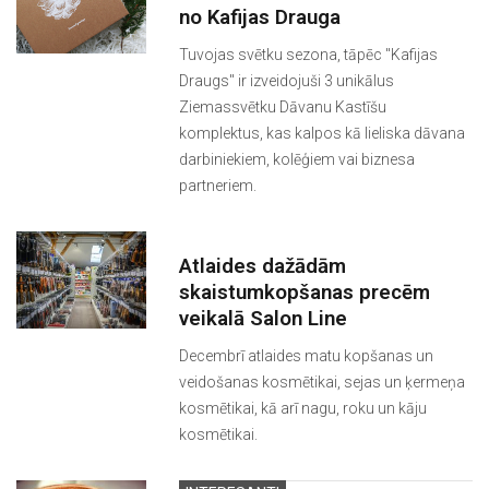
no Kafijas Drauga
Tuvojas svētku sezona, tāpēc "Kafijas
Draugs" ir izveidojuši 3 unikālus
Ziemassvētku Dāvanu Kastīšu
komplektus, kas kalpos kā lieliska dāvana
darbiniekiem, kolēģiem vai biznesa
partneriem.
Atlaides dažādām
skaistumkopšanas precēm
veikalā Salon Line
Decembrī atlaides matu kopšanas un
veidošanas kosmētikai, sejas un ķermeņa
kosmētikai, kā arī nagu, roku un kāju
kosmētikai.