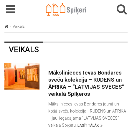
T
T
o
o
g
g
Veikals
g
g
l
l
e
e
VEIKALS
n
n
a
a
v
v
i
i
Mākslinieces Ievas Bondares
g
g
sveču kolekcija – RUDENS un
a
a
ĀFRIKA – “LATVIJAS SVECES”
t
t
veikalā Spīķeros
i
i
Mākslinieces Ievas Bondares jaunā un
o
o
košā sveču kolekcija –RUDENS un ĀFRIKA
n
n
– jau iegādājama "LATVIJAS SVECES"
veikalā Spīķeru.
LASĪT TĀLĀK