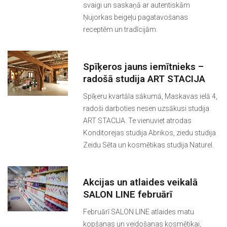
svaigi un saskaņā ar autentiskām
Ņujorkas beigeļu pagatavošanas
receptēm un tradīcijām.
Spīķeros jauns iemītnieks –
radošā studija ART STACIJA
Spīķeru kvartāla sākumā, Maskavas ielā 4,
radoši darboties nesen uzsākusi studija
ART STACIJA. Te vienuviet atrodas
Konditorejas studija Abrikos, ziedu studija
Zeidu Sēta un kosmētikas studija Naturel.
Akcijas un atlaides veikalā
SALON LINE februārī
Februārī SALON LINE atlaides matu
kopšanas un veidošanas kosmētikai,