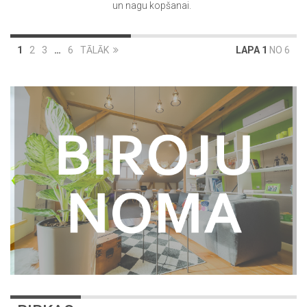
un nagu kopšanai.
1
2
3
…
6
TĀLĀK
LAPA 1
NO 6