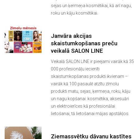
sejas un ķermeņa kosmētikai, kā arī nagu,
roku un kāju kosmētikai.
Janvāra akcijas
skaistumkopšanas preču
veikalā SALON LINE
Veikalā SALON LINE ir pieejami vairāk kā 35
000 profesionāļu iecienīti
skaistumkopšanas produkti ikvienam –
vairāk kā 100 pasaulē atzītu zīmolu
produkti matu, sejas, ķermeņa, roku, kāju
un nagu kopšanai: kosmētika, aksesuāri
un elektroierīces kā profesionālai
lietošanai, tā lietošanai mājas apstākļos.
Ziemassvētku dāvanu kastītes