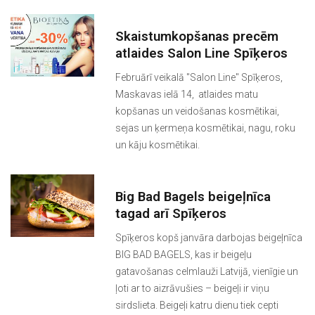
Skaistumkopšanas precēm
atlaides Salon Line Spīķeros
Februārī veikalā "Salon Line" Spīķeros,
Maskavas ielā 14, atlaides matu
kopšanas un veidošanas kosmētikai,
sejas un ķermeņa kosmētikai, nagu, roku
un kāju kosmētikai.
Big Bad Bagels beigeļnīca
tagad arī Spīķeros
Spīķeros kopš janvāra darbojas beigeļnīca
BIG BAD BAGELS, kas ir beigeļu
gatavošanas celmlauži Latvijā, vienīgie un
ļoti ar to aizrāvušies – beigeļi ir viņu
sirdslieta. Beigeļi katru dienu tiek cepti