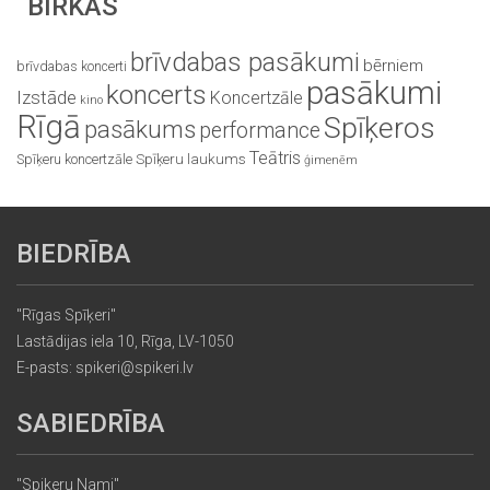
BIRKAS
brīvdabas pasākumi
bērniem
brīvdabas koncerti
pasākumi
koncerts
Izstāde
Koncertzāle
kino
Rīgā
Spīķeros
pasākums
performance
Teātris
Spīķeru koncertzāle
Spīķeru laukums
ģimenēm
BIEDRĪBA
"Rīgas Spīķeri"
Lastādijas iela 10, Rīga, LV-1050
E-pasts: spikeri@spikeri.lv
SABIEDRĪBA
"Spikeru Nami"