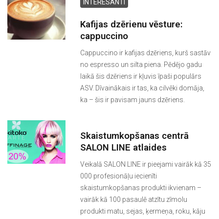
INTERESANTI
Kafijas dzērienu vēsture:
cappuccino
Cappuccino ir kafijas dzēriens, kurš sastāv
no espresso un silta piena. Pēdējo gadu
laikā šis dzēriens ir kļuvis īpaši populārs
ASV. Dīvainākais ir tas, ka cilvēki domāja,
ka – šis ir pavisam jauns dzēriens.
Skaistumkopšanas centrā
SALON LINE atlaides
Veikalā SALON LINE ir pieejami vairāk kā 35
000 profesionāļu iecienīti
skaistumkopšanas produkti ikvienam –
vairāk kā 100 pasaulē atzītu zīmolu
produkti matu, sejas, ķermeņa, roku, kāju