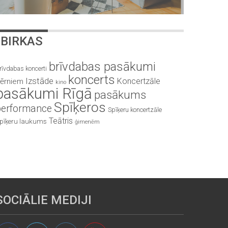
BIRKAS
brīvdabas pasākumi
rīvdabas koncerti
koncerts
Izstāde
Koncertzāle
ērniem
kino
pasākumi Rīgā
pasākums
Spīķeros
performance
Spīķeru koncertzāle
Teātris
pīķeru laukums
ģimenēm
SOCIĀLIE MEDIJI