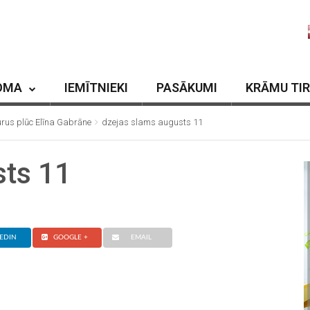
OMA
IEMĪTNIEKI
PASĀKUMI
KRĀMU TI
rus plūc Elīna Gabrāne
dzejas slams augusts 11
sts 11
EDIN
GOOGLE +
EMAIL