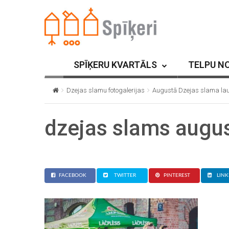
SPĪĶERU KVARTĀLS
TELPU N
Dzejas slamu fotogalerijas
Augustā Dzejas slama lau
dzejas slams augu
FACEBOOK
TWITTER
PINTEREST
LINK