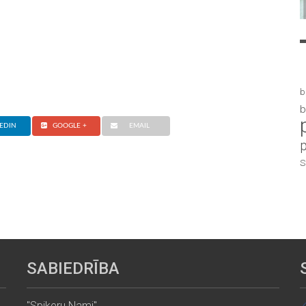
b
b
EDIN
GOOGLE +
EMAIL
S
SABIEDRĪBA
"Spikeru Nami"