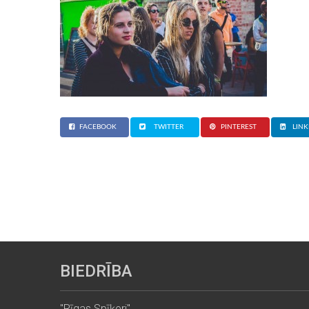
FACEBOOK
TWITTER
PINTEREST
LINK
BIEDRĪBA
"Rīgas Spīķeri"