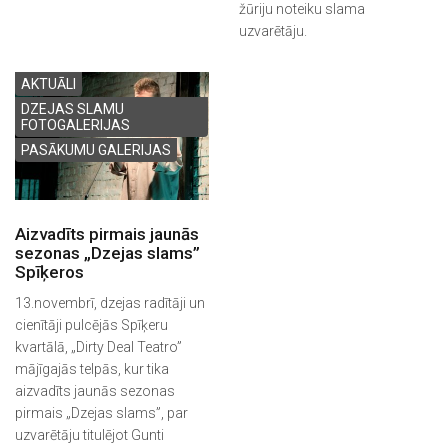
žūriju noteiku slama
uzvarētāju.
AKTUĀLI
DZEJAS SLAMU
FOTOGALERIJAS
PASĀKUMU GALERIJAS
Aizvadīts pirmais jaunās
sezonas „Dzejas slams”
Spīķeros
13.novembrī, dzejas radītāji un
cienītāji pulcējās Spīķeru
kvartālā, „Dirty Deal Teatro”
mājīgajās telpās, kur tika
aizvadīts jaunās sezonas
pirmais „Dzejas slams”, par
uzvarētāju titulējot Gunti