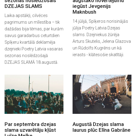
sezonas noslēdzošais
augstāko novērtējumu
DZEJAS SLAMS
iegūst Jevgenijs
Maknbush
Laika apstākļi, cilvēces
14.jūlijā, Spīķeros norisinājās
pagrimums un mīlestība – tik
jūlija Poetry Latvia Dzejas
dažādas bija tēmas, par kurām
slams. Dzejniekus žūrēja
savus garadarbus ceturtdien
Arturs Skutelis, Jelena Glazova
Spīķeru kvartālā deklamēja
un Rūdolfs Kugrēns un kā
dzejnieki Poetry Latvia vasaras
ierasts - klātesošie skatītāji.
sezonas noslēdzošajā
DZEJAS SLAMĀ 18.augustā.
Par septembra dzejas
Augustā Dzejas slama
slama uzvarētāju kļūst
laurus plūc Elīna Gabrāne
Luīze Meļķe