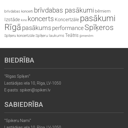
brīvdabas pasākumi
bērniem
brīvdabas koncerti
pasākumi
koncerts
Izstāde
Koncertzāle
kino
Rīgā
Spīķeros
pasākums
performance
Teātris
Spīķeru koncertzāle
Spīķeru laukums
ģimenēm
BIEDRĪBA
"Rīgas Spīķeri"
Lastādijas iela 10, Rīga, LV-1050
E-pasts: spikeri@spikeri.lv
SABIEDRĪBA
"Spikeru Nami"
Lastādijas iela 10, Rīga, LV-1050