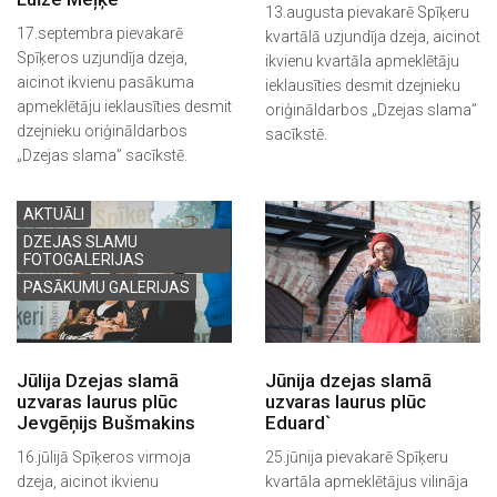
13.augusta pievakarē Spīķeru
17.septembra pievakarē
kvartālā uzjundīja dzeja, aicinot
Spīķeros uzjundīja dzeja,
ikvienu kvartāla apmeklētāju
aicinot ikvienu pasākuma
ieklausīties desmit dzejnieku
apmeklētāju ieklausīties desmit
oriģināldarbos „Dzejas slama”
dzejnieku oriģināldarbos
sacīkstē.
„Dzejas slama” sacīkstē.
AKTUĀLI
DZEJAS SLAMU
FOTOGALERIJAS
PASĀKUMU GALERIJAS
Jūlija Dzejas slamā
Jūnija dzejas slamā
uzvaras laurus plūc
uzvaras laurus plūc
Jevgēņijs Bušmakins
Eduard`
16.jūlijā Spīķeros virmoja
25.jūnija pievakarē Spīķeru
dzeja, aicinot ikvienu
kvartāla apmeklētājus vilināja