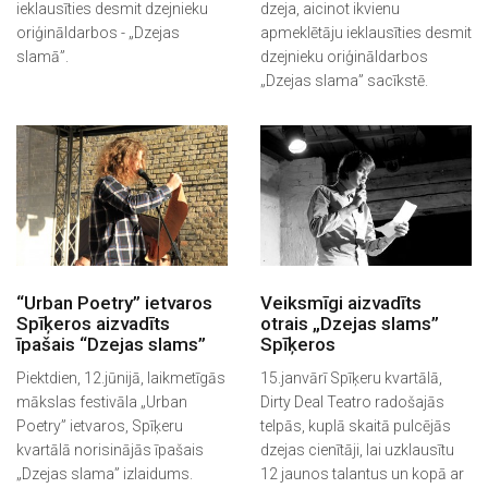
ieklausīties desmit dzejnieku
dzeja, aicinot ikvienu
oriģināldarbos - „Dzejas
apmeklētāju ieklausīties desmit
slamā”.
dzejnieku oriģināldarbos
„Dzejas slama” sacīkstē.
“Urban Poetry” ietvaros
Veiksmīgi aizvadīts
Spīķeros aizvadīts
otrais „Dzejas slams”
īpašais “Dzejas slams”
Spīķeros
Piektdien, 12.jūnijā, laikmetīgās
15.janvārī Spīķeru kvartālā,
mākslas festivāla „Urban
Dirty Deal Teatro radošajās
Poetry” ietvaros, Spīķeru
telpās, kuplā skaitā pulcējās
kvartālā norisinājās īpašais
dzejas cienītāji, lai uzklausītu
„Dzejas slama” izlaidums.
12 jaunos talantus un kopā ar