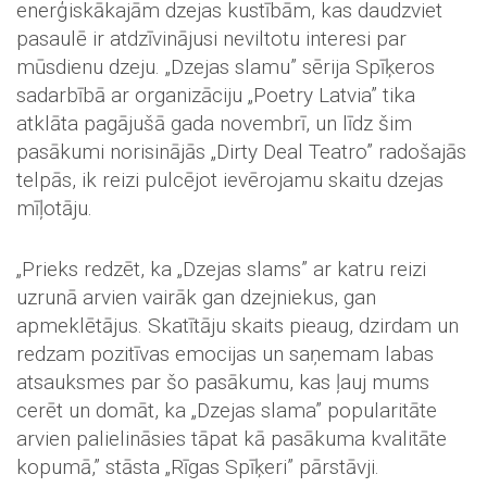
enerģiskākajām dzejas kustībām, kas daudzviet
pasaulē ir atdzīvinājusi neviltotu interesi par
mūsdienu dzeju. „Dzejas slamu” sērija Spīķeros
sadarbībā ar organizāciju „Poetry Latvia” tika
atklāta pagājušā gada novembrī, un līdz šim
pasākumi norisinājās „Dirty Deal Teatro” radošajās
telpās, ik reizi pulcējot ievērojamu skaitu dzejas
mīļotāju.
„Prieks redzēt, ka „Dzejas slams” ar katru reizi
uzrunā arvien vairāk gan dzejniekus, gan
apmeklētājus. Skatītāju skaits pieaug, dzirdam un
redzam pozitīvas emocijas un saņemam labas
atsauksmes par šo pasākumu, kas ļauj mums
cerēt un domāt, ka „Dzejas slama” popularitāte
arvien palielināsies tāpat kā pasākuma kvalitāte
kopumā,” stāsta „Rīgas Spīķeri” pārstāvji.