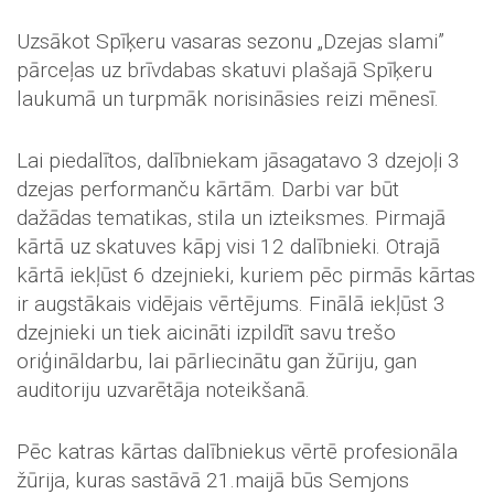
Uzsākot Spīķeru vasaras sezonu „Dzejas slami”
pārceļas uz brīvdabas skatuvi plašajā Spīķeru
laukumā un turpmāk norisināsies reizi mēnesī.
Lai piedalītos, dalībniekam jāsagatavo 3 dzejoļi 3
dzejas performanču kārtām. Darbi var būt
dažādas tematikas, stila un izteiksmes. Pirmajā
kārtā uz skatuves kāpj visi 12 dalībnieki. Otrajā
kārtā iekļūst 6 dzejnieki, kuriem pēc pirmās kārtas
ir augstākais vidējais vērtējums. Finālā iekļūst 3
dzejnieki un tiek aicināti izpildīt savu trešo
oriģināldarbu, lai pārliecinātu gan žūriju, gan
auditoriju uzvarētāja noteikšanā.
Pēc katras kārtas dalībniekus vērtē profesionāla
žūrija, kuras sastāvā 21.maijā būs Semjons