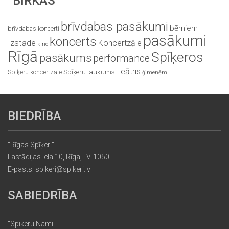
BIRKAS
brīvdabas pasākumi
bērniem
brīvdabas koncerti
pasākumi
koncerts
Izstāde
Koncertzāle
kino
Rīgā
Spīķeros
pasākums
performance
Teātris
Spīķeru koncertzāle
Spīķeru laukums
ģimenēm
BIEDRĪBA
"Rīgas Spīķeri"
Lastādijas iela 10, Rīga, LV-1050
E-pasts: spikeri@spikeri.lv
SABIEDRĪBA
"Spikeru Nami"