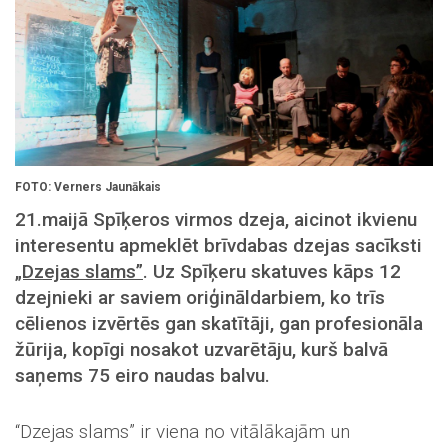
FOTO: Verners Jaunākais
21.maijā Spīķeros virmos dzeja, aicinot ikvienu
interesentu apmeklēt brīvdabas dzejas sacīksti
„Dzejas slams”
. Uz Spīķeru skatuves kāps 12
dzejnieki ar saviem oriģināldarbiem, ko trīs
cēlienos izvērtēs gan skatītāji, gan profesionāla
žūrija, kopīgi nosakot uzvarētāju, kurš balvā
saņems 75 eiro naudas balvu.
“Dzejas slams” ir viena no vitālākajām un