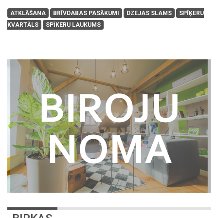
ATKLĀŠANA
BRĪVDABAS PASĀKUMI
DZEJAS SLAMS
SPĪĶERU
KVARTĀLS
SPĪKERU LAUKUMS