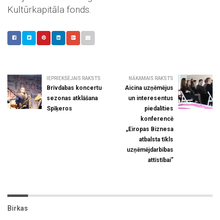
Kultūrkapitāla fonds.
IEPRIEKŠĒJAIS RAKSTS
NĀKAMAIS RAKSTS
Brīvdabas koncertu
Aicina uzņēmējus
sezonas atklāšana
un interesentus
Spīķeros
piedalīties
konferencē
„Eiropas Biznesa
atbalsta tīkls
uzņēmējdarbības
attīstībai”
Birkas