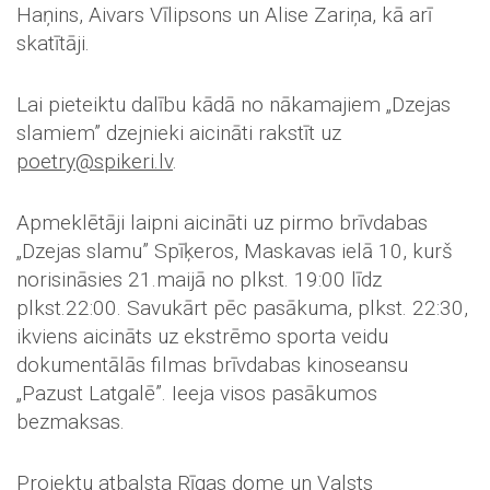
Haņins, Aivars Vīlipsons un Alise Zariņa, kā arī
skatītāji.
Lai pieteiktu dalību kādā no nākamajiem „Dzejas
slamiem” dzejnieki aicināti rakstīt uz
poetry@spikeri.lv
.
Apmeklētāji laipni aicināti uz pirmo brīvdabas
„Dzejas slamu” Spīķeros, Maskavas ielā 10, kurš
norisināsies 21.maijā no plkst. 19:00 līdz
plkst.22:00. Savukārt pēc pasākuma, plkst. 22:30,
ikviens aicināts uz ekstrēmo sporta veidu
dokumentālās filmas brīvdabas kinoseansu
„Pazust Latgalē”. Ieeja visos pasākumos
bezmaksas.
Projektu atbalsta Rīgas dome un Valsts