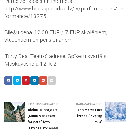
Paradīze” kasēs un internetā
http://www.bilesuparadize.lv/lv/performances/per
formance/13275
Biļešu cena: 12,00 EUR / 7 EUR skolēniem,
studentiem un pensionāriem
“Dirty Deal Teatro” adrese: Spīķeru kvartāls,
Maskavas iela 12, k-2.
IEPRIEKŠĒJAIS RAKSTS
NĀKAMAIS RAKSTS
Aicina uz projekta
Top Mārča Lāča
„Mana Maskavas
izrāde “Zvērīgā
forštate” foto
mīla”
izstādes atklāšanu