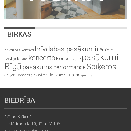
BIRKAS
brīvdabas pasākumi
bērniem
brīvdabas koncerti
pasākumi
koncerts
Izstāde
Koncertzāle
kino
Rīgā
Spīķeros
pasākums
performance
Teātris
Spīķeru koncertzāle
Spīķeru laukums
ģimenēm
BIEDRĪBA
"Rīgas Spīķeri"
Lastādijas iela 10, Rīga, LV-1050
E-pasts: spikeri@spikeri.lv