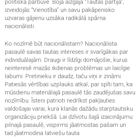
politiskā pārbūve. Bojā aizgāja “Tautas partija”,
izveidojās “Vienotība” un savu pakāpenisko
uzvaras gājienu uzsāka radikālā spārna
nacionālisti.
Ko nozīmē būt nacionālistam? Nacionālista
pasaulē savas tautas intereses ir svarīgākas par
individuālajām. Draugi ir līdzīgi domājošie, kurus
neinteresē mazās ikdienas problēmas un laicīgie
labumi. Pretinieku ir daudz, taču viņi ir zināmi.
Patiesās vērtības uzplauks atkal, par spīti tam, ka
mūsdienu materiālajā pasaulē tās zaudējušas savu
nozīmību. Īsteni patrioti nedrīkst pakļauties
valdošajai varai, kura klanās dažādu starptautisku
organizāciju priekšā. Lai dzīvotu šajā izaicinājumu
pilnajā pasaulē, vispirms jāatmostas pašam un
tad jāatmodina latviešu tauta.