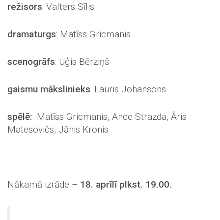
režisors
: Valters Sīlis
dramaturgs
: Matīss Gricmanis
scenogrāfs
: Uģis Bērziņš
gaismu mākslinieks
: Lauris Johansons
spēlē:
Matīss Gricmanis, Ance Strazda, Āris
Matesovičs, Jānis Kronis
Nākamā izrāde –
18. aprīlī plkst. 19.00.