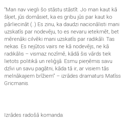
“Man nav viegli šo stāstu stāstīt. Jo man kaut kā
šķiet, jūs domāsiet, ka es gribu jūs par kaut ko
pārliecināt (..) Es zinu, ka daudzi nacionālisti mani
uzskatīs par nodevēju, to es nevaru ietekmēt, bet
mērenāki cilvēki mani uzskatīs par radikāli. Tas
nekas. Es nejūtos vairs ne kā nodevējs, ne kā
radikālis – vismaz nozīmē, kādā šis vārds tiek
lietots politikā un reliģijā. Esmu pieņēmis savu
dzīvi un savu pagātni, kāda tā ir, ar visiem tās
melnākajiem brīžiem” – izrādes dramaturs Matīss
Gricmanis.
Izrādes radošā komanda: