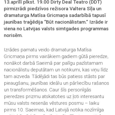
13.apr
īlī
plkst. 19.00 Dirty Deal Teatro (DDT)
pirmizrādi piedzīvos re
žisora Valtera Sīļa un
dramaturga Matīsa Gricmaņa sadarbībā tapusī
jaunības traģēdija “Būt nacionālistam.” Izrāde ir
viena no Latvijas valsts simtgades programmas
norisēm.
Izrādes pamatu veido dramaturga Matīsa
Gricmaņa pirms vairākiem gadiem gūtā pieredze,
nonākot darbā Saeimā par palīgu pazīstamam
nacionālistu deputātam un notikumi, kas viņu līdz
tam aizveda. Tādējādi tas būs patiess stāsts par
pieaugšanu, jaunības ideālu un pārliecību rašanos
un transformēšanos. Caur šīs personīgās
pieredzes prizmu atskatoties uz ļoti interesantu
mūsu valsts nesenās vēstures posmu – laiku
pirms 10. Saeimas, kad Latvijā notika nozīmīga