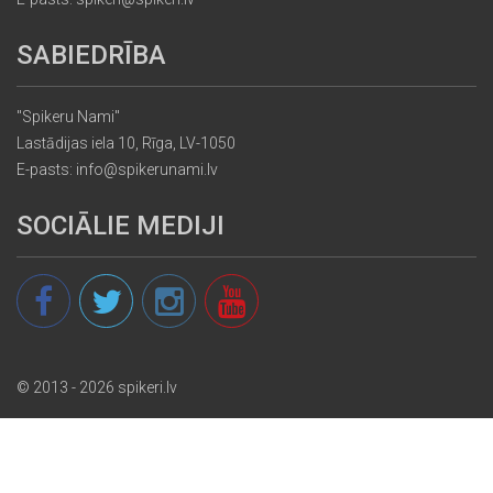
SABIEDRĪBA
"Spikeru Nami"
Lastādijas iela 10, Rīga, LV-1050
E-pasts: info@spikerunami.lv
SOCIĀLIE MEDIJI
© 2013 - 2026 spikeri.lv