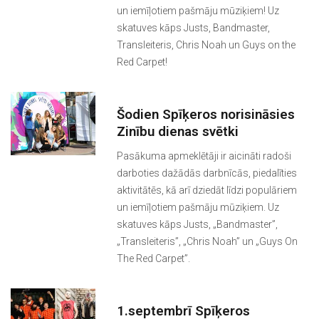
un iemīļotiem pašmāju mūziķiem! Uz
skatuves kāps Justs, Bandmaster,
Transleiteris, Chris Noah un Guys on the
Red Carpet!
Šodien Spīķeros norisināsies
Zinību dienas svētki
Pasākuma apmeklētāji ir aicināti radoši
darboties dažādās darbnīcās, piedalīties
aktivitātēs, kā arī dziedāt līdzi populāriem
un iemīļotiem pašmāju mūziķiem. Uz
skatuves kāps Justs, „Bandmaster”,
„Transleiteris”, „Chris Noah” un „Guys On
The Red Carpet”.
1.septembrī Spīķeros