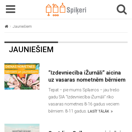
T
T
o
o
g
g
Jauniešiem
g
g
l
l
e
e
JAUNIEŠIEM
n
n
a
a
v
v
i
i
“Izdevniecība iŽurnāli” aicina
g
g
uz vasaras nometnēm bērniem
a
a
Tepat – pie mums Spīķeros – jau trešo
t
t
gadu SIA “Izdevniecība iŽurnāli” rīko
i
i
vasaras nometnes 8-16 gadus veciem
o
o
bērniem. 8-11 gadus.
LASĪT TĀLĀK
n
n