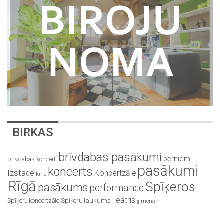
BIRKAS
brīvdabas pasākumi
bērniem
brīvdabas koncerti
pasākumi
koncerts
Izstāde
Koncertzāle
kino
Rīgā
Spīķeros
pasākums
performance
Teātris
Spīķeru koncertzāle
Spīķeru laukums
ģimenēm