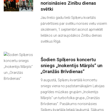
norisināsies Zinību dienas
svētki
Jau trešo gadu tieši Spīķeru kvartāls
pārvērtīsies par svētku norises vietu visiem
skolēniem, 1.septembrī aicinot apmeklēt
lielākos un aizraujošākos Zinību dienas
svētkus Rīgā.
Šodien Spīķeros koncertu
sniegs „Inokentijs Mārpls” un
„Oranžās Brīvdienas”
9.augustā, Spīķeru kvartālā koncertu
sniegs viena no pazīstamākajām Latvijas
pagrīdes mūzikas grupām „Inokentijs
Mārpls” un turbofolka grupa „Oranžās
Brīvdienas”. Pasākums norisināsies
Spīķeru kvartāla lielajā laukumā. Sākums