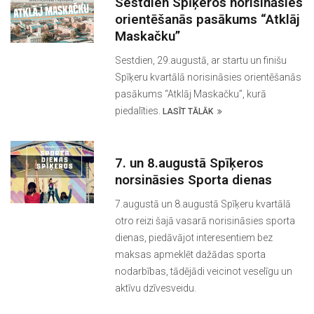
Sestdien Spīķeros norisināsies
orientēšanās pasākums “Atklāj
Maskačku”
Sestdien, 29.augustā, ar startu un finišu
Spīķeru kvartālā norisināsies orientēšanās
pasākums “Atklāj Maskačku”, kurā
piedalīties.
LASĪT TĀLĀK
7. un 8.augustā Spīķeros
norsināsies Sporta dienas
7.augustā un 8.augustā Spīķeru kvartālā
otro reizi šajā vasarā norisināsies sporta
dienas, piedāvājot interesentiem bez
maksas apmeklēt dažādas sporta
nodarbības, tādējādi veicinot veselīgu un
aktīvu dzīvesveidu.