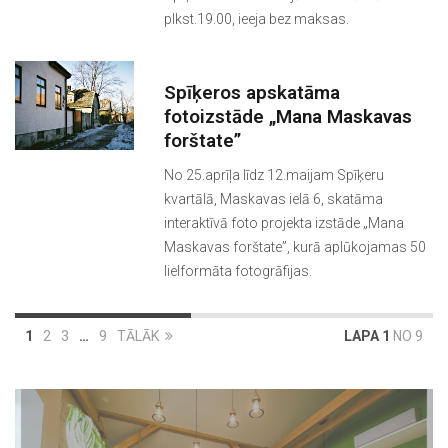
plkst.19.00, ieeja bez maksas.
Spīķeros apskatāma
fotoizstāde „Mana Maskavas
forštate”
No 25.aprīļa līdz 12.maijam Spīķeru
kvartālā, Maskavas ielā 6, skatāma
interaktīvā foto projekta izstāde „Mana
Maskavas forštate”, kurā aplūkojamas 50
lielformāta fotogrāfijas.
1
2
3
…
9
TĀLĀK
LAPA 1
NO 9