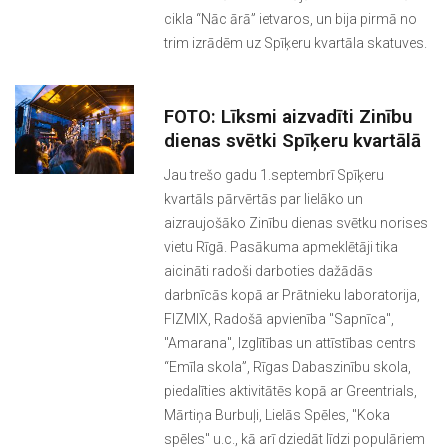
cikla “Nāc ārā” ietvaros, un bija pirmā no
trim izrādēm uz Spīķeru kvartāla skatuves.
FOTO: Līksmi aizvadīti Zinību
dienas svētki Spīķeru kvartālā
Jau trešo gadu 1.septembrī Spīķeru
kvartāls pārvērtās par lielāko un
aizraujošāko Zinību dienas svētku norises
vietu Rīgā. Pasākuma apmeklētāji tika
aicināti radoši darboties dažādās
darbnīcās kopā ar Prātnieku laboratorija,
FIZMIX, Radošā apvienība "Sapnīca",
"Amarana", Izglītības un attīstības centrs
“Emīla skola”, Rīgas Dabaszinību skola,
piedalīties aktivitātēs kopā ar Greentrials,
Mārtiņa Burbuļi, Lielās Spēles, "Koka
spēles" u.c., kā arī dziedāt līdzi populāriem