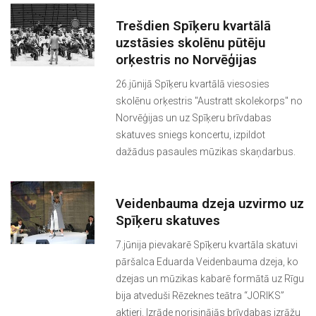
Trešdien Spīķeru kvartālā
uzstāsies skolēnu pūtēju
orķestris no Norvēģijas
26.jūnijā Spīķeru kvartālā viesosies
skolēnu orķestris "Austratt skolekorps" no
Norvēģijas un uz Spīķeru brīvdabas
skatuves sniegs koncertu, izpildot
dažādus pasaules mūzikas skaņdarbus.
Veidenbauma dzeja uzvirmo uz
Spīķeru skatuves
7.jūnija pievakarē Spīķeru kvartāla skatuvi
pāršalca Eduarda Veidenbauma dzeja, ko
dzejas un mūzikas kabarē formātā uz Rīgu
bija atveduši Rēzeknes teātra “JORIKS”
aktieri. Izrāde norisinājās brīvdabas izrāžu