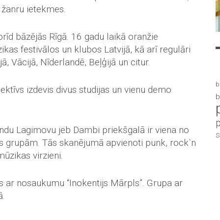
u žanru ietekmes.
rīd bāzējās Rīgā. 16 gadu laikā oranžie
as festivālos un klubos Latvijā, kā arī regulāri
, Vācijā, Nīderlandē, Beļģijā un citur.
b
ektīvs izdevis divus studijas un vienu demo
b
mondu Lagimovu jeb Dambi priekšgalā ir viena no
S
as grupām. Tās skanējumā apvienoti punk, rock`n
ūzikas virzieni.
as ar nosaukumu “Inokentijs Mārpls”. Grupa ar
ā.