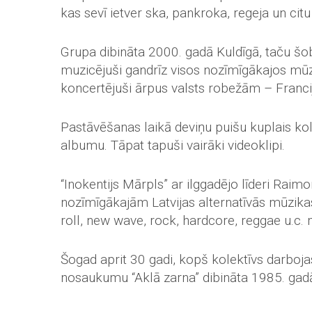
kas sevī ietver ska, pankroka, regeja un cit
Grupa dibināta 2000. gadā Kuldīgā, taču šob
muzicējuši gandrīz visos nozīmīgākajos mūzik
koncertējuši ārpus valsts robežām – Francijā
Pastāvēšanas laikā deviņu puišu kuplais kol
albumu. Tāpat tapuši vairāki videoklipi.
“Inokentijs Mārpls” ar ilggadējo līderi Rai
nozīmīgākajām Latvijas alternatīvās mūzik
roll, new wave, rock, hardcore, reggae u.c. m
Šogad aprit 30 gadi, kopš kolektīvs darboj
nosaukumu “Aklā zarna” dibināta 1985. gad