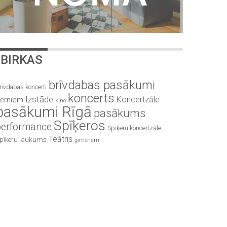
BIRKAS
brīvdabas pasākumi
rīvdabas koncerti
koncerts
Izstāde
Koncertzāle
ērniem
kino
pasākumi Rīgā
pasākums
Spīķeros
performance
Spīķeru koncertzāle
Teātris
pīķeru laukums
ģimenēm