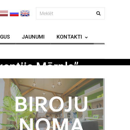
RGUS
JAUNUMI
KONTAKTI
entijs Mārpls”
”