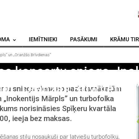
OMA
IEMĪTNIEKI
PASĀKUMI
KRĀMU TI
rpls” un „Oranžās Brīvdienas”
os koncertu sniegs „Inok
un „Oranžās Brīvdienas
ertu sniegs viena no pazīstamākajām
 „Inokentijs Mārpls” un turbofolka
kums norisināsies Spīķeru kvartāla
.00, ieeja bez maksas.
šanas stilu nosaukuši par latviešu turbofolku,