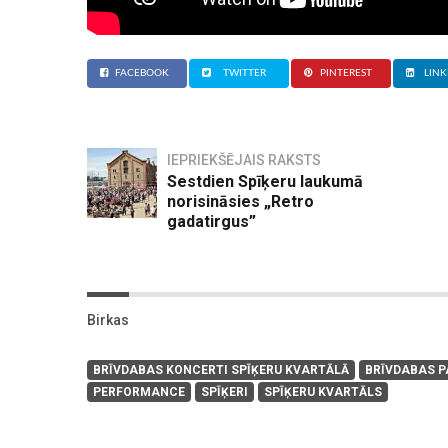
FACEBOOK
TWITTER
PINTEREST
LINK
IEPRIEKŠĒJAIS RAKSTS
Sestdien Spīķeru laukumā
norisināsies „Retro
gadatirgus”
Birkas
BRĪVDABAS KONCERTI SPĪĶERU KVARTĀLĀ
BRĪVDABAS 
PERFORMANCE
SPĪĶERI
SPĪĶERU KVARTĀLS