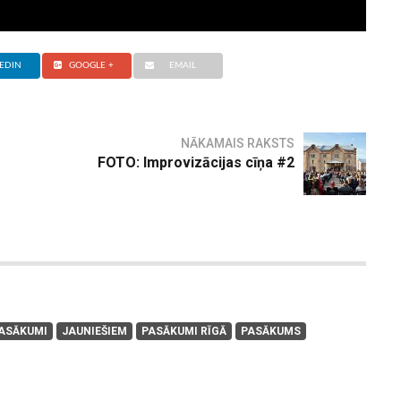
EDIN
GOOGLE +
EMAIL
NĀKAMAIS RAKSTS
FOTO: Improvizācijas cīņa #2
PASĀKUMI
JAUNIEŠIEM
PASĀKUMI RĪGĀ
PASĀKUMS