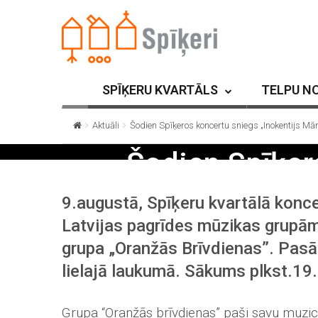
SPĪĶERU KVARTĀLS
TELPU N
Aktuāli
Šodien Spīķeros koncertu sniegs „Inokentijs Mā
Šodien Spīķer
9.augustā, Spīķeru kvartālā konc
Latvijas pagrīdes mūzikas grupām
grupa „Oranžās Brīvdienas”. Pasā
lielajā laukumā. Sākums plkst.19
Grupa “Oranžās brīvdienas” paši savu muzicē