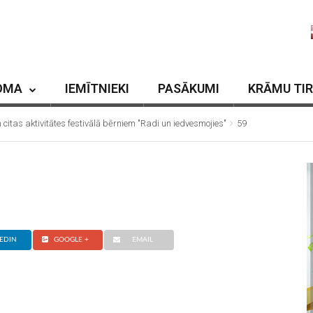
OMA
IEMĪTNIEKI
PASĀKUMI
KRĀMU TI
 citas aktivitātes festivālā bērniem "Radi un iedvesmojies"
59
EDIN
GOOGLE +
EMAIL