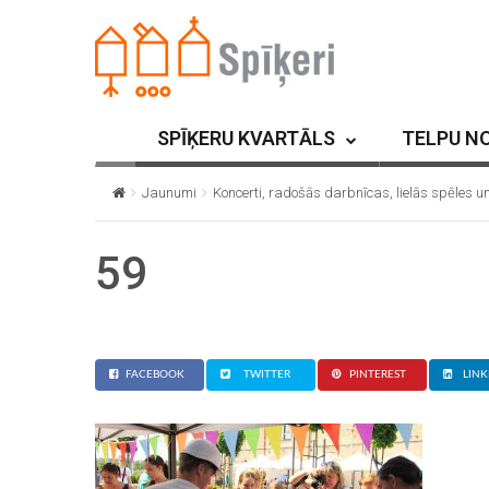
SPĪĶERU KVARTĀLS
TELPU N
Jaunumi
Koncerti, radošās darbnīcas, lielās spēles un
59
FACEBOOK
TWITTER
PINTEREST
LINK