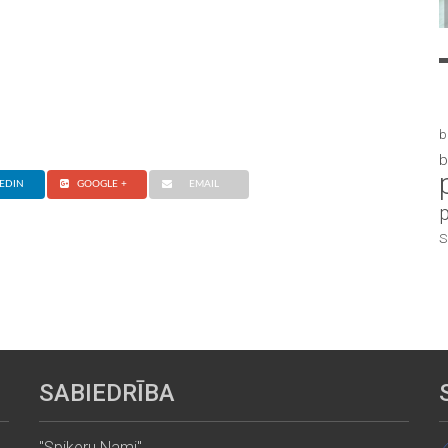
b
b
EDIN
GOOGLE +
EMAIL
S
SABIEDRĪBA
"Spikeru Nami"