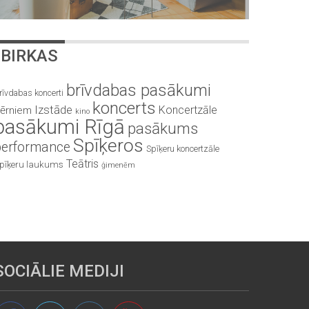
BIRKAS
brīvdabas pasākumi
rīvdabas koncerti
koncerts
Izstāde
Koncertzāle
ērniem
kino
pasākumi Rīgā
pasākums
Spīķeros
performance
Spīķeru koncertzāle
Teātris
pīķeru laukums
ģimenēm
SOCIĀLIE MEDIJI