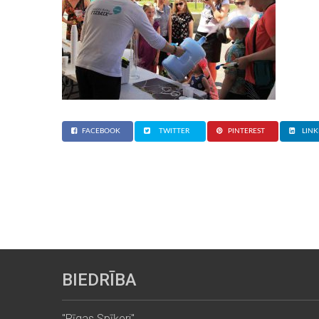
FACEBOOK
TWITTER
PINTEREST
LINK
BIEDRĪBA
"Rīgas Spīķeri"