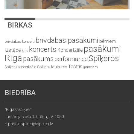
BIRKAS
brīvdabas pasākumi
bērniem
brīvdabas koncerti
pasākumi
koncerts
Izstāde
Koncertzāle
kino
Rīgā
Spīķeros
pasākums
performance
Teātris
Spīķeru koncertzāle
Spīķeru laukums
ģimenēm
BIEDRĪBA
"Rīgas Spīķeri"
Lastādijas iela 10, Rīga, LV-1050
E-pasts: spikeri@spikeri.lv