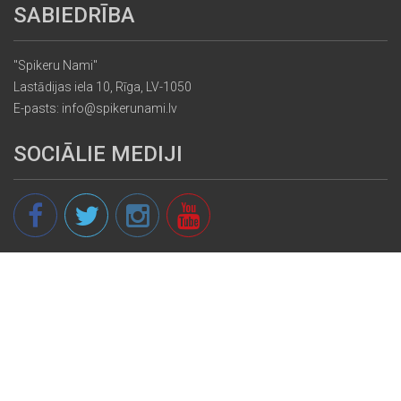
SABIEDRĪBA
"Spikeru Nami"
Lastādijas iela 10, Rīga, LV-1050
E-pasts: info@spikerunami.lv
SOCIĀLIE MEDIJI
© 2013 - 2026 spikeri.lv