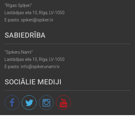
"Rīgas Spīķeri"
Lastādijas iela 10, Rīga, LV-1050
E-pasts: spikeri@spikeri.lv
SABIEDRĪBA
"Spikeru Nami"
Lastādijas iela 10, Rīga, LV-1050
E-pasts: info@spikerunami.lv
SOCIĀLIE MEDIJI
© 2013 - 2026 spikeri.lv