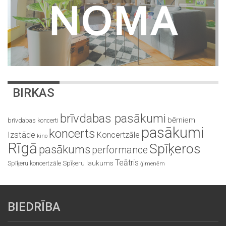
BIRKAS
brīvdabas pasākumi
bērniem
brīvdabas koncerti
pasākumi
koncerts
Izstāde
Koncertzāle
kino
Rīgā
Spīķeros
pasākums
performance
Teātris
Spīķeru koncertzāle
Spīķeru laukums
ģimenēm
BIEDRĪBA