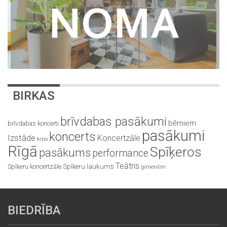
BIRKAS
brīvdabas pasākumi
bērniem
brīvdabas koncerti
pasākumi
koncerts
Izstāde
Koncertzāle
kino
Rīgā
Spīķeros
pasākums
performance
Teātris
Spīķeru koncertzāle
Spīķeru laukums
ģimenēm
BIEDRĪBA