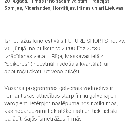
2014.gadā. Filmas ir no šādām valstīm: Francijas,
Somijas, Nīderlandes, Horvātijas, Irānas un arī Lietuvas.
Īsmetrāžas kinofestivāls
FUTURE SHORTS
notiks:
26. jūnijā no pulkstens 21:00 līdz 22:30.
Izrādīšanas vieta – Rīga, Maskavas ielā 4
“Spīķeros”
(industriāli radošajā kvartālā), ar
apburošu skatu uz veco pilsētu.
Vasaras programmas galvenais vadmotīvs ir
romantiskas attiecības starp filmu galvenajiem
varoņiem, ietērpjot noslēpumainos notikumos,
kas neparedzami tiek atšķetināti un tiek lieliski
parādīti šajās īsmetrāžas filmās.