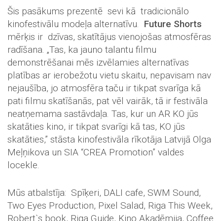
Šis pasākums prezentē sevi kā tradicionālo
kinofestivālu modeļa alternatīvu.
Future Shorts
mērķis ir dzīvas, skatītājus vienojošas atmosfēras
radīšana. „Tas, ka jauno talantu filmu
demonstrēšanai mēs izvēlamies alternatīvas
platības ar ierobežotu vietu skaitu, nepavisam nav
nejaušība, jo atmosfēra taču ir tikpat svarīga kā
pati filmu skatīšanās, pat vēl vairāk, tā ir festivāla
neatņemama sastāvdaļa. Tas, kur un AR KO jūs
skatāties kino, ir tikpat svarīgi kā tas, KO jūs
skatāties,” stāsta kinofestivāla rīkotāja Latvijā Olga
Meļņikova un SIA “CREA Promotion” valdes
locekle.
Mūs atbalstīja: Spīķeri, DALI cafe, SWM Sound,
Two Eyes Production, Pixel Salad, Riga This Week,
Robert`s book, Riga Guide, Kino Akadēmija, Coffee