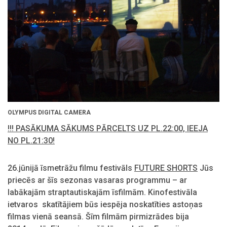
OLYMPUS DIGITAL CAMERA
!!! PASĀKUMA SĀKUMS PĀRCELTS UZ PL.22:00, IEEJA
NO PL.21:30!
26.jūnijā īsmetrāžu filmu festivāls
FUTURE SHORTS
Jūs
priecēs ar šīs sezonas vasaras programmu – ar
labākajām straptautiskajām īsfilmām. Kinofestivāla
ietvaros skatītājiem būs iespēja noskatīties astoņas
filmas vienā seansā. Šīm filmām pirmizrādes bija