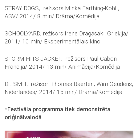
STRAY DOGS, režisors Minka Farthing-Kohl ,
ASV/ 2014/ 8 min/ Drāma/Komēdija
SCHOOLYARD, režisors Irene Dragasaki, Grieķija/
2011/ 10 min/ Eksperimentālais kino
STORM HITS JACKET, režisors Paul Cabon ,
Francija/ 2014/ 13 min/ Animācija/Komēdija
DE SMIT, režisori Thomas Baerten, Wim Geudens,
Nīderlandes/ 2014/ 15 min/ Drāma/Komēdija
*
Festiv
ā
la programma tiek demonstr
ē
ta
ori
ģ
in
ā
lvalod
ā