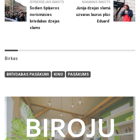
IEPRIEKŠĒJAIS RAKSTS
NĀKAMAIS RAKSTS
Šodien Spīķeros
Jūnija dzejas slamā
norisināsies
uzvaras laurus plūc
brīvdabas dzejas
Eduard`
slams
Birkas
BRĪVDABAS PASĀKUMI
KINO
PASĀKUMS