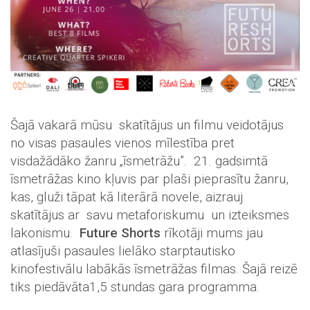
Šajā vakarā mūsu skatītājus un filmu veidotājus
no visas pasaules vienos mīlestība pret
visdažādāko žanru „īsmetrāžu”. 21. gadsimtā
īsmetrāžas kino kļuvis par plaši pieprasītu žanru,
kas, gluži tāpat kā literārā novele, aizrauj
skatītājus ar savu metaforiskumu un izteiksmes
lakonismu.
Future Shorts
rīkotāji mums jau
atlasījuši pasaules lielāko starptautisko
kinofestivālu labākās īsmetrāžas filmas. Šajā reizē
tiks piedāvāta1,5 stundas gara programma.