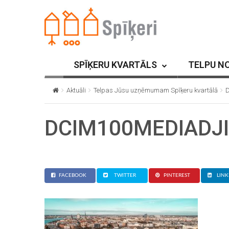
SPĪĶERU KVARTĀLS
TELPU N
Aktuāli
Telpas Jūsu uzņēmumam Spīķeru kvartālā
DCIM100MEDIADJI
FACEBOOK
TWITTER
PINTEREST
LINK