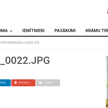
OMA
IEMĪTNIEKI
PASĀKUMI
KRĀMU TI
DCIM100MEDIADJI_0022.JPG
_0022.JPG
EDIN
GOOGLE +
EMAIL