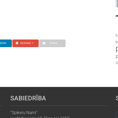
b
b
EDIN
GOOGLE +
EMAIL
S
SABIEDRĪBA
"Spikeru Nami"