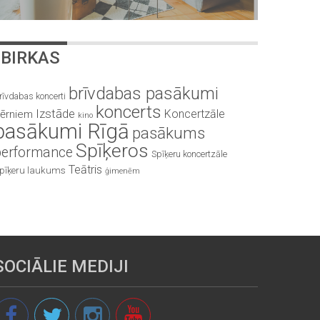
BIRKAS
brīvdabas pasākumi
rīvdabas koncerti
koncerts
Izstāde
Koncertzāle
ērniem
kino
pasākumi Rīgā
pasākums
Spīķeros
performance
Spīķeru koncertzāle
Teātris
pīķeru laukums
ģimenēm
SOCIĀLIE MEDIJI