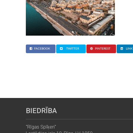
FACEBOOK
TWITTER
PINTEREST
LINK
BIEDRĪBA
"Rīgas Spīķeri"