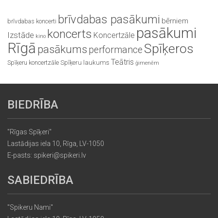
brīvdabas pasākumi
bērniem
brīvdabas koncerti
pasākumi
koncerts
Izstāde
Koncertzāle
kino
Rīgā
Spīķeros
pasākums
performance
Teātris
Spīķeru koncertzāle
Spīķeru laukums
ģimenēm
BIEDRĪBA
"Rīgas Spīķeri"
Lastādijas iela 10, Rīga, LV-1050
E-pasts: spikeri@spikeri.lv
SABIEDRĪBA
"Spikeru Nami"