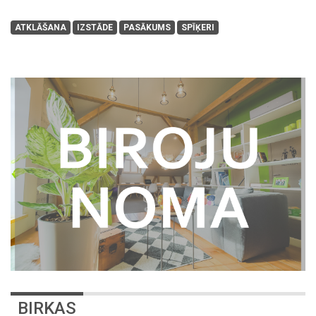
ATKLĀŠANA
IZSTĀDE
PASĀKUMS
SPĪĶERI
BIRKAS