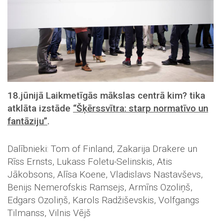
18.jūnijā Laikmetīgās mākslas centrā kim? tika
atklāta izstāde
“Šķērssvītra: starp normatīvo un
fantāziju”
.
Dalībnieki: Tom of Finland, Zakarija Drakere un
Rīss Ernsts, Lukass Foletu-Selinskis, Atis
Jākobsons, Alīsa Koene, Vladislavs Nastavševs,
Benijs Nemerofskis Ramsejs, Armīns Ozoliņš,
Edgars Ozoliņš, Karols Radžiševskis, Volfgangs
Tilmanss, Vilnis Vējš