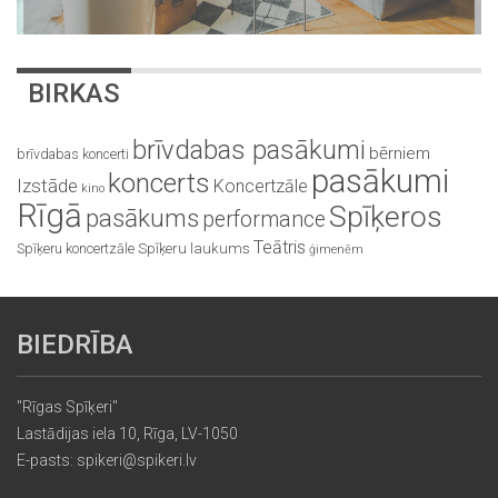
BIRKAS
brīvdabas pasākumi
bērniem
brīvdabas koncerti
pasākumi
koncerts
Izstāde
Koncertzāle
kino
Rīgā
Spīķeros
pasākums
performance
Teātris
Spīķeru koncertzāle
Spīķeru laukums
ģimenēm
BIEDRĪBA
"Rīgas Spīķeri"
Lastādijas iela 10, Rīga, LV-1050
E-pasts: spikeri@spikeri.lv