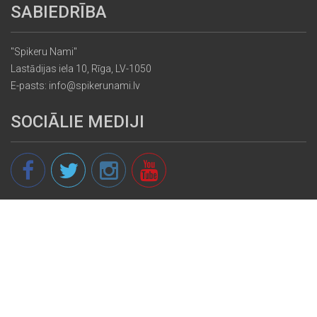
SABIEDRĪBA
"Spikeru Nami"
Lastādijas iela 10, Rīga, LV-1050
E-pasts: info@spikerunami.lv
SOCIĀLIE MEDIJI
© 2013 - 2026 spikeri.lv