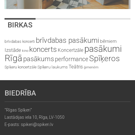
BIRKAS
brīvdabas pasākumi
bērniem
brīvdabas koncerti
pasākumi
koncerts
Izstāde
Koncertzāle
kino
Rīgā
Spīķeros
pasākums
performance
Teātris
Spīķeru koncertzāle
Spīķeru laukums
ģimenēm
BIEDRĪBA
"Rīgas Spīķeri"
Lastādijas iela 10, Rīga, LV-1050
E-pasts: spikeri@spikeri.lv