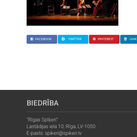
FACEBOOK
TWITTER
PINTEREST
LINK
BIEDRĪBA
"Rīgas Spīķeri"
Lastādijas iela 10, Rīga, LV-1050
E-pasts: spikeri@spikeri.lv