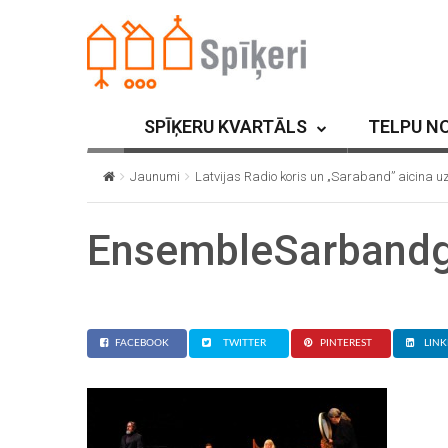
SPĪĶERU KVARTĀLS
TELPU N
Jaunumi
Latvijas Radio koris un „Saraband” aicina u
EnsembleSarbandg
FACEBOOK
TWITTER
PINTEREST
LINK