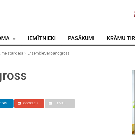
OMA
IEMĪTNIEKI
PASĀKUMI
KRĀMU TI
z meistarklasi
EnsembleSarbandgross
ross
EDIN
GOOGLE +
EMAIL