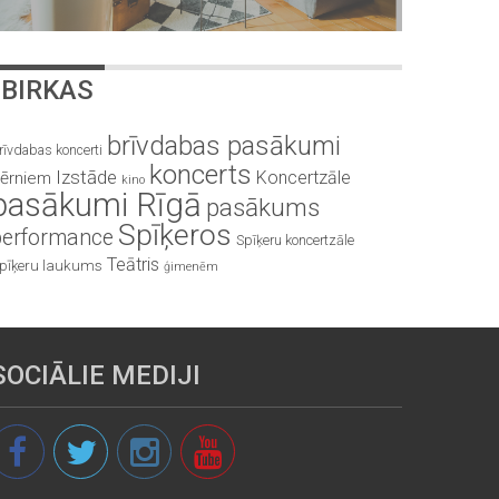
BIRKAS
brīvdabas pasākumi
rīvdabas koncerti
koncerts
Izstāde
Koncertzāle
ērniem
kino
pasākumi Rīgā
pasākums
Spīķeros
performance
Spīķeru koncertzāle
Teātris
pīķeru laukums
ģimenēm
SOCIĀLIE MEDIJI