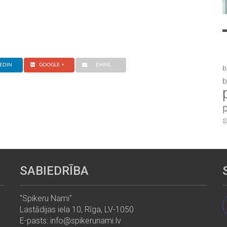
EDIN
GOOGLE +
EMAIL
b
b
S
SABIEDRĪBA
"Spikeru Nami"
Lastādijas iela 10, Rīga, LV-1050
E-pasts: info@spikerunami.lv