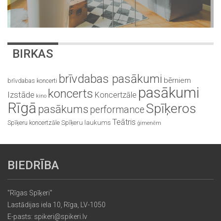
BIRKAS
brīvdabas pasākumi
bērniem
brīvdabas koncerti
pasākumi
koncerts
Izstāde
Koncertzāle
kino
Rīgā
Spīķeros
pasākums
performance
Teātris
Spīķeru koncertzāle
Spīķeru laukums
ģimenēm
BIEDRĪBA
"Rīgas Spīķeri"
Lastādijas iela 10, Rīga, LV-1050
E-pasts: spikeri@spikeri.lv