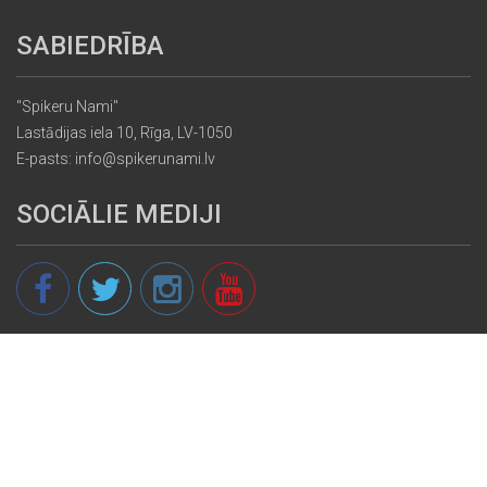
SABIEDRĪBA
"Spikeru Nami"
Lastādijas iela 10, Rīga, LV-1050
E-pasts: info@spikerunami.lv
SOCIĀLIE MEDIJI
© 2013 - 2026 spikeri.lv