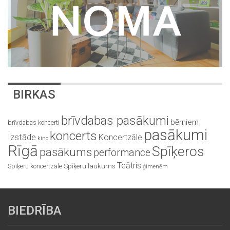
BIRKAS
brīvdabas pasākumi
bērniem
brīvdabas koncerti
pasākumi
koncerts
Izstāde
Koncertzāle
kino
Rīgā
Spīķeros
pasākums
performance
Teātris
Spīķeru koncertzāle
Spīķeru laukums
ģimenēm
BIEDRĪBA