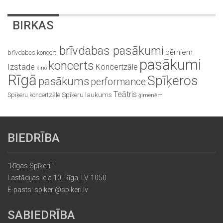
BIRKAS
brīvdabas pasākumi
bērniem
brīvdabas koncerti
pasākumi
koncerts
Izstāde
Koncertzāle
kino
Rīgā
Spīķeros
pasākums
performance
Teātris
Spīķeru koncertzāle
Spīķeru laukums
ģimenēm
BIEDRĪBA
"Rīgas Spīķeri"
Lastādijas iela 10, Rīga, LV-1050
E-pasts: spikeri@spikeri.lv
SABIEDRĪBA