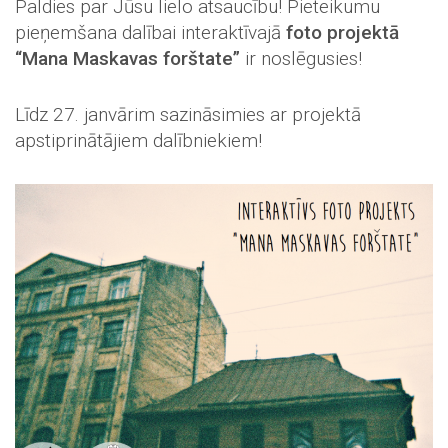
Paldies par Jūsu lielo atsaucību! Pieteikumu
pieņemšana dalībai interaktīvajā
foto projektā
“Mana Maskavas forštate”
ir noslēgusies!
Līdz 27. janvārim sazināsimies ar projektā
apstiprinātājiem dalībniekiem!