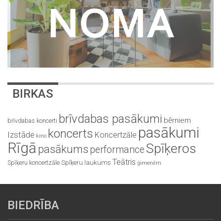
BIRKAS
brīvdabas pasākumi
bērniem
brīvdabas koncerti
pasākumi
koncerts
Izstāde
Koncertzāle
kino
Rīgā
Spīķeros
pasākums
performance
Teātris
Spīķeru koncertzāle
Spīķeru laukums
ģimenēm
BIEDRĪBA