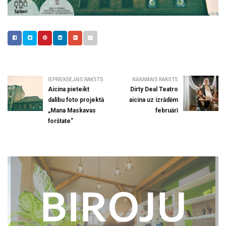
IEPRIEKŠĒJAIS RAKSTS
NĀKAMAIS RAKSTS
Aicina pieteikt
Dirty Deal Teatro
dalību foto projektā
aicina uz izrādēm
„Mana Maskavas
februārī
forštate”