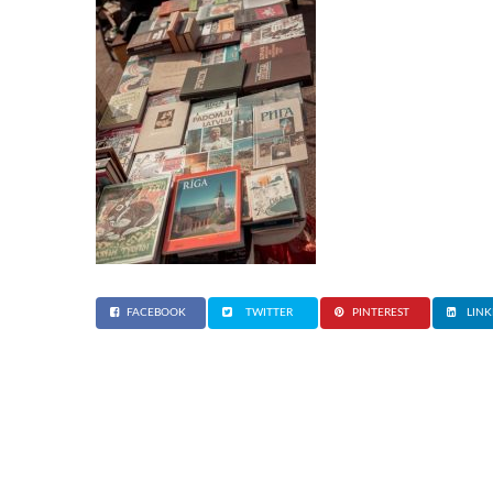
FACEBOOK
TWITTER
PINTEREST
LINK