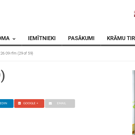
OMA
IEMĪTNIEKI
PASĀKUMI
KRĀMU TI
26 09 rfm (29 of 59)
)
EDIN
GOOGLE +
EMAIL