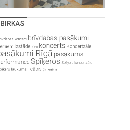
BIRKAS
brīvdabas pasākumi
rīvdabas koncerti
koncerts
Izstāde
Koncertzāle
ērniem
kino
pasākumi Rīgā
pasākums
Spīķeros
performance
Spīķeru koncertzāle
Teātris
pīķeru laukums
ģimenēm