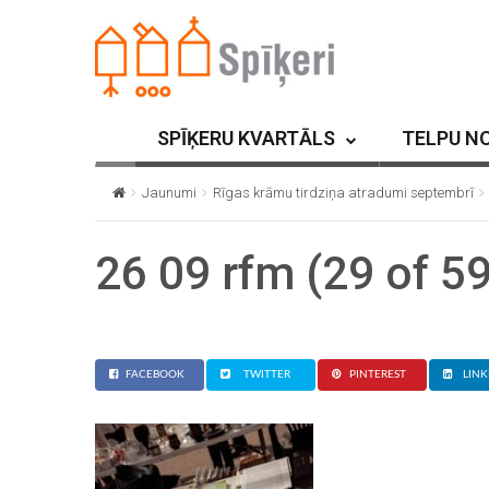
SPĪĶERU KVARTĀLS
TELPU N
Jaunumi
Rīgas krāmu tirdziņa atradumi septembrī
26 09 rfm (29 of 59
FACEBOOK
TWITTER
PINTEREST
LINK