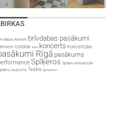
BIRKAS
brīvdabas pasākumi
rīvdabas koncerti
koncerts
Izstāde
Koncertzāle
ērniem
kino
pasākumi Rīgā
pasākums
Spīķeros
performance
Spīķeru koncertzāle
Teātris
pīķeru laukums
ģimenēm