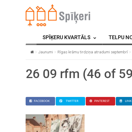
SPĪĶERU KVARTĀLS
TELPU N
Jaunumi
Rīgas krāmu tirdziņa atradumi septembrī
26 09 rfm (46 of 59
FACEBOOK
TWITTER
PINTEREST
LINK