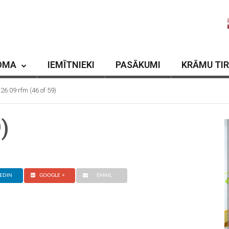
OMA
IEMĪTNIEKI
PASĀKUMI
KRĀMU TI
26 09 rfm (46 of 59)
)
EDIN
GOOGLE +
EMAIL