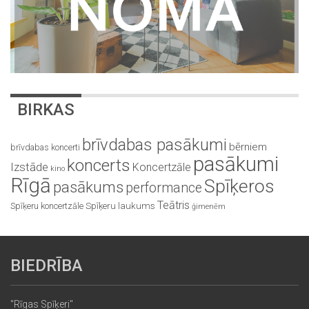
BIRKAS
brīvdabas pasākumi
bērniem
brīvdabas koncerti
pasākumi
koncerts
Izstāde
Koncertzāle
kino
Rīgā
Spīķeros
pasākums
performance
Teātris
Spīķeru koncertzāle
Spīķeru laukums
ģimenēm
BIEDRĪBA
"Rīgas Spīķeri"