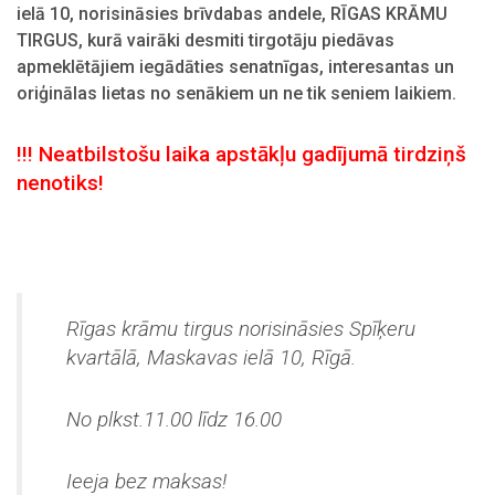
ielā 10, norisināsies brīvdabas andele, RĪGAS KRĀMU
TIRGUS, kurā vairāki desmiti tirgotāju piedāvas
apmeklētājiem iegādāties senatnīgas, interesantas un
oriģinālas lietas no senākiem un ne tik seniem laikiem.
!!! Neatbilstošu laika apstākļu gadījumā tirdziņš
nenotiks!
Rīgas krāmu tirgus norisināsies Spīķeru
kvartālā, Maskavas ielā 10, Rīgā.
No plkst.11.00 līdz 16.00
Ieeja bez maksas!