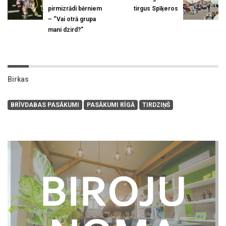
pirmizrādi bērniem
tirgus Spīķeros
– “Vai otrā grupa
mani dzird?”
Birkas
BRĪVDABAS PASĀKUMI
PASĀKUMI RĪGĀ
TIRDZIŅŠ