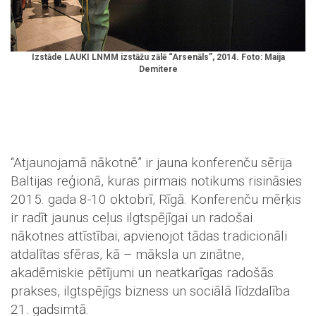
Izstāde LAUKI LNMM izstāžu zālē “Arsenāls”, 2014. Foto: Maija
Demitere
“Atjaunojamā nākotnē” ir jauna konferenču sērija
Baltijas reģionā, kuras pirmais notikums risināsies
2015. gada 8-10 oktobrī, Rīgā. Konferenču mērķis
ir radīt jaunus ceļus ilgtspējīgai un radošai
nākotnes attīstībai, apvienojot tādas tradicionāli
atdalītas sfēras, kā – māksla un zinātne,
akadēmiskie pētījumi un neatkarīgas radošās
prakses, ilgtspējīgs bizness un sociālā līdzdalība
21. gadsimtā.