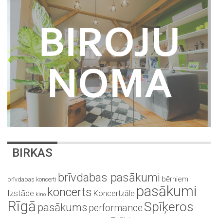
BIRKAS
brīvdabas pasākumi
bērniem
brīvdabas koncerti
pasākumi
koncerts
Izstāde
Koncertzāle
kino
Rīgā
Spīķeros
pasākums
performance