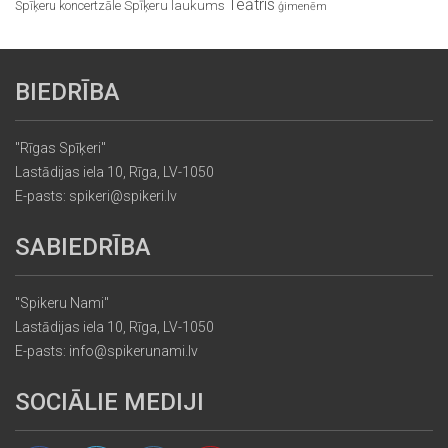
Teātris
Spīķeru koncertzāle
Spīķeru laukums
ģimenēm
BIEDRĪBA
"Rīgas Spīķeri"
Lastādijas iela 10, Rīga, LV-1050
E-pasts: spikeri@spikeri.lv
SABIEDRĪBA
"Spikeru Nami"
Lastādijas iela 10, Rīga, LV-1050
E-pasts: info@spikerunami.lv
SOCIĀLIE MEDIJI