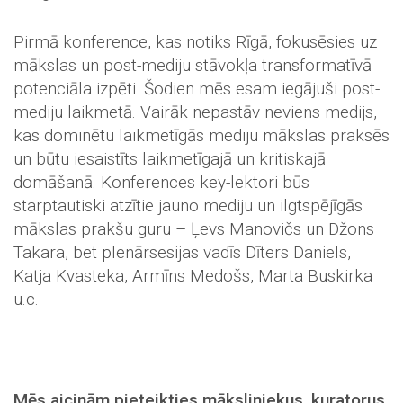
Pirmā konference, kas notiks Rīgā, fokusēsies uz
mākslas un post-mediju stāvokļa transformatīvā
potenciāla izpēti. Šodien mēs esam iegājuši post-
mediju laikmetā. Vairāk nepastāv neviens medijs,
kas dominētu laikmetīgās mediju mākslas praksēs
un būtu iesaistīts laikmetīgajā un kritiskajā
domāšanā. Konferences key-lektori būs
starptautiski atzītie jauno mediju un ilgtspējīgās
mākslas prakšu guru – Ļevs Manovičs un Džons
Takara, bet plenārsesijas vadīs Dīters Daniels,
Katja Kvasteka, Armīns Medošs, Marta Buskirka
u.c.
Mēs aicinām pieteikties māksliniekus, kuratorus,