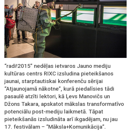
“radi!2015” nedēļas ietvaros Jauno mediju
kultūras centrs RIXC izsludina pieteikšanos
jaunai, starptautiskai konferenču sērijai
“Atjaunojamā nākotne”, kurā piedalīsies tādi
pasaulē atzīti lektori, kā Ļevs Manovičs un
Džons Takara, apskatot mākslas transformatīvo
potenciālu post-mediju laikmetā. Tāpat
pieteikšanās izsludināta arī ikgadējam, nu jau
17. festivālam – “Māksla+Komunikācija”.