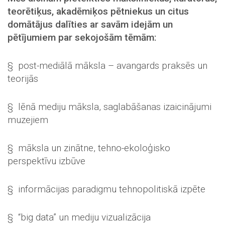
teorētiķus, akadēmiķos pētniekus un citus
domātājus dalīties ar savām idejām un
pētījumiem par sekojošām tēmām:
§ post-mediālā māksla – avangards praksēs un
teorijās
§ lēnā mediju māksla, saglabāšanas izaicinājumi
muzejiem
§ māksla un zinātne, tehno-ekoloģisko
perspektīvu izbūve
§ informācijas paradigmu tehnopolitiskā izpēte
§ “big data” un mediju vizualizācija