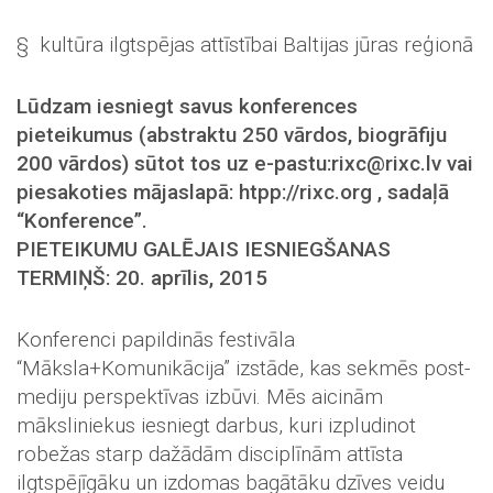
§ kultūra ilgtspējas attīstībai Baltijas jūras reģionā
Lūdzam iesniegt savus konferences
pieteikumus (abstraktu 250 vārdos, biogrāfiju
200 vārdos) sūtot tos uz e-pastu:rixc@rixc.lv vai
piesakoties mājaslapā: htpp://rixc.org , sadaļā
“Konference”.
PIETEIKUMU GALĒJAIS IESNIEGŠANAS
TERMIŅŠ: 20. aprīlis, 2015
Konferenci papildinās festivāla
“Māksla+Komunikācija” izstāde, kas sekmēs post-
mediju perspektīvas izbūvi. Mēs aicinām
māksliniekus iesniegt darbus, kuri izpludinot
robežas starp dažādām disciplīnām attīsta
ilgtspējīgāku un izdomas bagātāku dzīves veidu