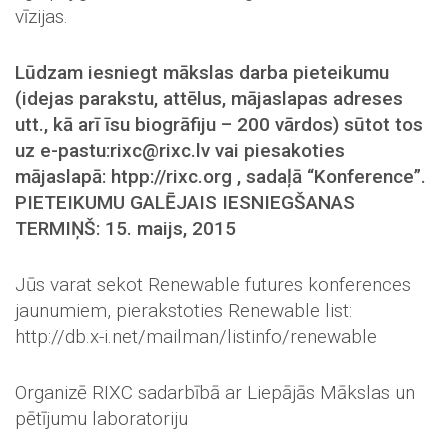
vīzijas.
Lūdzam iesniegt mākslas darba pieteikumu
(idejas parakstu, attēlus, mājaslapas adreses
utt., kā arī īsu biogrāfiju – 200 vārdos) sūtot tos
uz e-pastu:rixc@rixc.lv vai piesakoties
mājaslapā: htpp://rixc.org , sadaļā “Konference”.
PIETEIKUMU GALĒJAIS IESNIEGŠANAS
TERMIŅŠ: 15. maijs, 2015
Jūs varat sekot Renewable futures konferences
jaunumiem, pierakstoties Renewable list:
http://db.x-i.net/mailman/listinfo/renewable
Organizē RIXC sadarbībā ar Liepājās Mākslas un
pētījumu laboratoriju