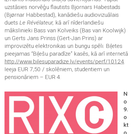
uzstāsies norvēģu flautists Bjornars Habestads
(Bjørnar Habbestad), kanādiešu audiovizuālais
duets
Le Révélateur,
kā arī nīderlandiešu
mākslinieki Bass van Kolveiks (Bas van Koolwijk)
un Gerts Jans Prinss (Gert-Jan Prins) ar
improvizētu elektronikas un bungu spēli. Biļetes
pieejamas “Biļešu paradīze” kasēs, kā arī internetā
http://www.bilesuparadize.lv/events/perf/10124
.
Ieeja EUR 7,50 / skolēniem, studentiem un
pensionāriem – EUR 4.
N
o
9.
o
kt
o