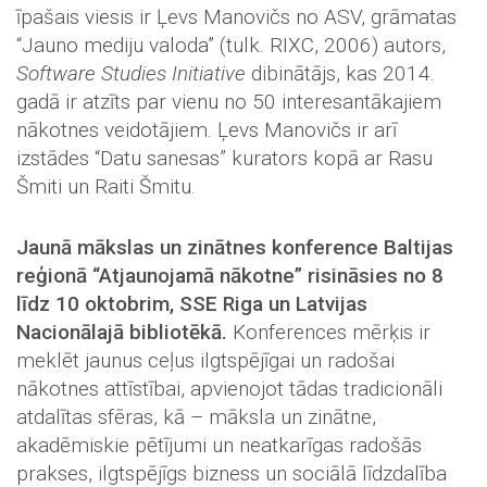
īpašais viesis ir Ļevs Manovičs no ASV, grāmatas
“Jauno mediju valoda” (tulk. RIXC, 2006) autors,
Software Studies Initiative
dibinātājs, kas 2014.
gadā ir atzīts par vienu no 50 interesantākajiem
nākotnes veidotājiem. Ļevs Manovičs ir arī
izstādes “Datu sanesas” kurators kopā ar Rasu
Šmiti un Raiti Šmitu.
Jaunā mākslas un zinātnes konference Baltijas
reģionā “
Atjaunojamā nākotne” risināsies no 8
līdz 10 oktobrim, SSE Riga un Latvijas
Nacionālajā bibliotēkā.
Konferences mērķis ir
meklēt jaunus ceļus ilgtspējīgai un radošai
nākotnes attīstībai, apvienojot tādas tradicionāli
atdalītas sfēras, kā – māksla un zinātne,
akadēmiskie pētījumi un neatkarīgas radošās
prakses, ilgtspējīgs bizness un sociālā līdzdalība