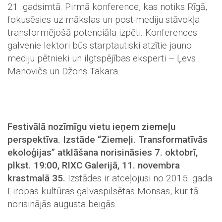
21. gadsimtā. Pirmā konference, kas notiks Rīgā,
fokusēsies uz mākslas un post-mediju stāvokļa
transformējošā potenciāla izpēti. Konferences
galvenie lektori būs starptautiski atzītie jauno
mediju pētnieki un ilgtspējības eksperti – Ļevs
Manovičs un Džons Takara.
Festivālā nozīmīgu vietu ieņem ziemeļu
perspektīva. Izstāde “Ziemeļi. Transformatīvās
ekoloģijas” atklāšana norisināsies 7. oktobrī,
plkst. 19:00, RIXC Galerijā, 11. novembra
krastmalā 35.
Izstādes ir atceļojusi no 2015. gada
Eiropas kultūras galvaspilsētas Monsas, kur tā
norisinājās augusta beigās.