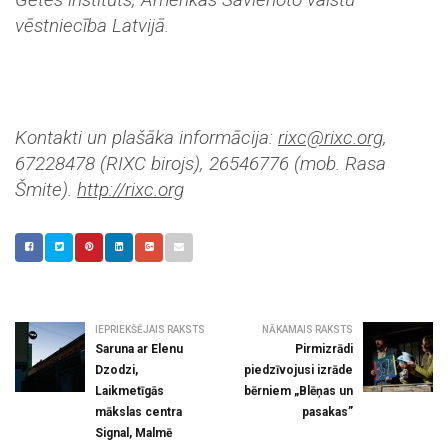
vēstniecība Latvijā.
Kontakti un plašāka informācija:
rixc@rixc.org
,
67228478 (RIXC birojs), 26546776 (mob. Rasa
Šmite).
http://rixc.org
IEPRIEKŠĒJAIS RAKSTS
NĀKAMAIS RAKSTS
Saruna ar Elenu
Pirmizrādi
Dzodzi,
piedzīvojusi izrāde
Laikmetīgās
bērniem „Blēņas un
mākslas centra
pasakas”
Signal, Malmē