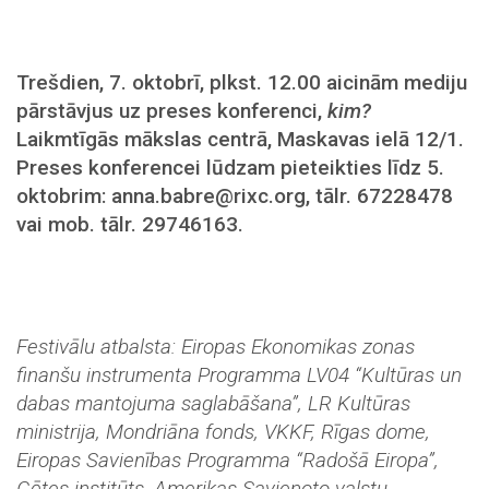
Trešdien, 7. oktobrī, plkst. 12.00 aicinām mediju
pārstāvjus uz preses konferenci,
kim?
Laikmtīgās mākslas centrā, Maskavas ielā 12/1.
Preses konferencei lūdzam pieteikties līdz 5.
oktobrim: anna.babre@rixc.org, tālr. 67228478
vai mob. tālr. 29746163.
Festivālu atbalsta: Eiropas Ekonomikas zonas
finanšu instrumenta Programma LV04 “Kultūras un
dabas mantojuma saglabāšana”, LR Kultūras
ministrija, Mondriāna fonds, VKKF, Rīgas dome,
Eiropas Savienības Programma “Radošā Eiropa”,
Gētes institūts, Amerikas Savienoto valstu