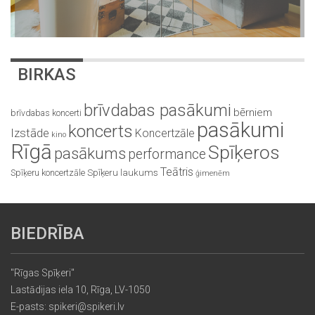
BIRKAS
brīvdabas pasākumi
bērniem
brīvdabas koncerti
pasākumi
koncerts
Izstāde
Koncertzāle
kino
Rīgā
Spīķeros
pasākums
performance
Teātris
Spīķeru koncertzāle
Spīķeru laukums
ģimenēm
BIEDRĪBA
"Rīgas Spīķeri"
Lastādijas iela 10, Rīga, LV-1050
E-pasts: spikeri@spikeri.lv