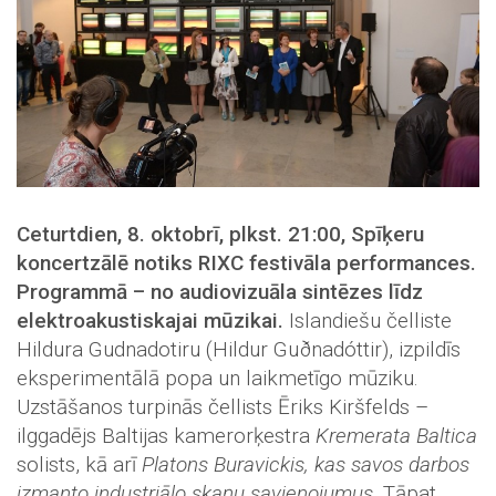
Ceturtdien, 8. oktobrī, plkst. 21:00, Spīķeru
koncertzālē notiks RIXC festivāla performances.
Programmā – no audiovizuāla sintēzes līdz
elektroakustiskajai mūzikai.
Islandiešu čelliste
Hildura Gudnadotiru (Hildur Guðnadóttir), izpildīs
eksperimentālā popa un laikmetīgo mūziku.
Uzstāšanos turpinās čellists Ēriks Kiršfelds –
ilggadējs Baltijas kamerorķestra
Kremerata Baltica
solists, kā arī
Platons Buravickis, kas savos darbos
izmanto industriālo skaņu savienojumus.
Tāpat