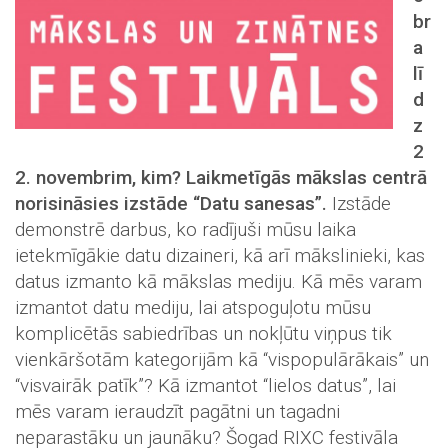
br
a
lī
d
z
2
2. novembrim, kim? Laikmetīgās mākslas centrā
norisināsies izstāde “Datu sanesas”.
Izstāde
demonstrē darbus, ko radījuši mūsu laika
ietekmīgākie datu dizaineri, kā arī mākslinieki, kas
datus izmanto kā mākslas mediju. Kā mēs varam
izmantot datu mediju, lai atspoguļotu mūsu
komplicētās sabiedrības un nokļūtu viņpus tik
vienkāršotām kategorijām kā “vispopulārākais” un
“visvairāk patīk”? Kā izmantot “lielos datus”, lai
mēs varam ieraudzīt pagātni un tagadni
neparastāku un jaunāku? Šogad RIXC festivāla