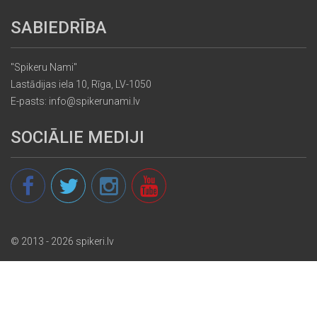
SABIEDRĪBA
"Spikeru Nami"
Lastādijas iela 10, Rīga, LV-1050
E-pasts: info@spikerunami.lv
SOCIĀLIE MEDIJI
© 2013 - 2026 spikeri.lv