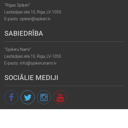
"Rīgas Spīķeri"
Lastādijas iela 10, Rīga, LV-1050
E-pasts: spikeri@spikeri.lv
SABIEDRĪBA
"Spikeru Nami"
Lastādijas iela 10, Rīga, LV-1050
E-pasts: info@spikerunami.lv
SOCIĀLIE MEDIJI
© 2013 - 2026 spikeri.lv