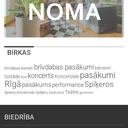
BIRKAS
brīvdabas pasākumi
bērniem
brīvdabas koncerti
pasākumi
koncerts
Izstāde
Koncertzāle
kino
Rīgā
Spīķeros
pasākums
performance
Teātris
Spīķeru koncertzāle
Spīķeru laukums
ģimenēm
BIEDRĪBA