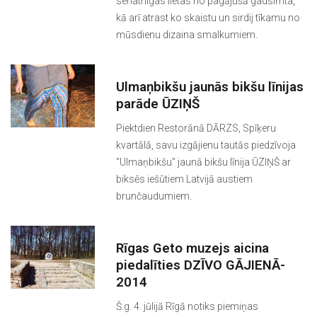
senatnīgas lietas no pagājušā gadsimta,
kā arī atrast ko skaistu un sirdij tīkamu no
mūsdienu dizaina smalkumiem.
Ulmaņbikšu jaunās bikšu līnijas
parāde ŪZIŅŠ
Piektdien Restorānā DĀRZS, Spīķeru
kvartālā, savu izgājienu tautās piedzīvoja
"Ulmaņbikšu" jaunā bikšu līnija ŪZIŅŠ ar
biksēs iešūtiem Latvijā austiem
brunčaudumiem.
Rīgas Geto muzejs aicina
piedalīties DZĪVO GĀJIENĀ-
2014
Š.g. 4. jūlijā Rīgā notiks piemiņas