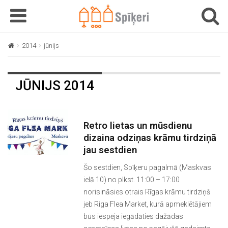
T
T
o
o
g
g
2014
jūnijs
g
g
l
l
e
e
JŪNIJS 2014
n
n
a
a
v
v
i
i
Retro lietas un mūsdienu
g
g
dizaina odziņas krāmu tirdziņā
a
a
jau sestdien
t
t
Šo sestdien, Spīķeru pagalmā (Maskvas
i
i
ielā 10) no plkst. 11:00 – 17:00
o
o
norisināsies otrais Rīgas krāmu tirdziņš
n
n
jeb Riga Flea Market, kurā apmeklētājiem
būs iespēja iegādāties dažādas