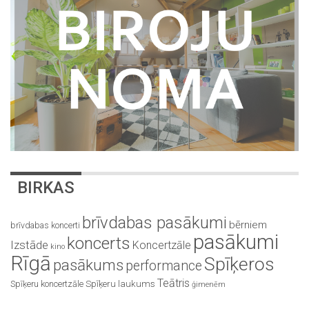
BIRKAS
brīvdabas pasākumi
bērniem
brīvdabas koncerti
pasākumi
koncerts
Izstāde
Koncertzāle
kino
Rīgā
Spīķeros
pasākums
performance
Teātris
Spīķeru koncertzāle
Spīķeru laukums
ģimenēm