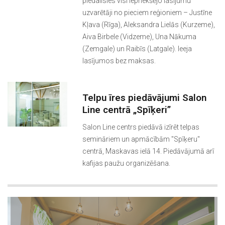
piedalīsies visi iepriekšējo lasījumu
uzvarētāji no pieciem reģioniem – Justīne
Kļava (Rīga), Aleksandra Lielās (Kurzeme),
Aiva Birbele (Vidzeme), Una Nākuma
(Zemgale) un Raibīs (Latgale). Ieeja
lasījumos bez maksas.
Telpu īres piedāvājumi Salon
Line centrā „Spīķeri”
Salon Line centrs piedāvā izīrēt telpas
semināriem un apmācībām "Spīķeru"
centrā, Maskavas ielā 14. Piedāvājumā arī
kafijas paužu organizēšana.