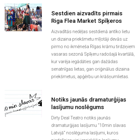
Sestdien aizvadīts pirmais
Riga Flea Market Spīķeros
Aizvadītās nedēļas sestdienā antīko lietu
un dizaina priekšmetu mīļotāji devās uz
pirmo no ikmēneša Rīgas krāmu tirdziņiem
vasaras sezonā Spīķeru radošajā kvartālā,
kur varēja iegādāties gan dažādas
senatnīgas lietas, gan oriģinālus dizaina
priekšmetus, apģērbu un krāšņumlietas.
Notiks jaunās dramaturģijas
lasījumu noslēgums
Dirty Deal Teatro notiks jaunās
dramaturģijas lasījumu “10min slavas
Latvijā” noslēguma lasījumi, kuros