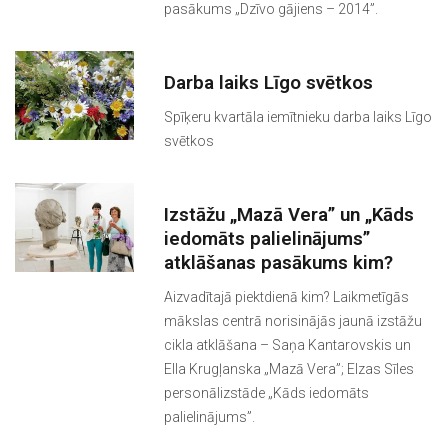
pasākums „Dzīvo gājiens – 2014”.
Darba laiks Līgo svētkos
Spīķeru kvartāla iemītnieku darba laiks Līgo
svētkos
Izstāžu „Mazā Vera” un „Kāds
iedomāts palielinājums”
atklāšanas pasākums kim?
Aizvadītajā piektdienā kim? Laikmetīgās
mākslas centrā norisinājās jaunā izstāžu
cikla atklāšana – Saņa Kantarovskis un
Ella Krugļanska „Mazā Vera”; Elzas Sīles
personālizstāde „Kāds iedomāts
palielinājums”.