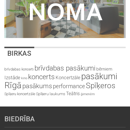
BIRKAS
brīvdabas pasākumi
bērniem
brīvdabas koncerti
pasākumi
koncerts
Izstāde
Koncertzāle
kino
Rīgā
Spīķeros
pasākums
performance
Teātris
Spīķeru koncertzāle
Spīķeru laukums
ģimenēm
BIEDRĪBA