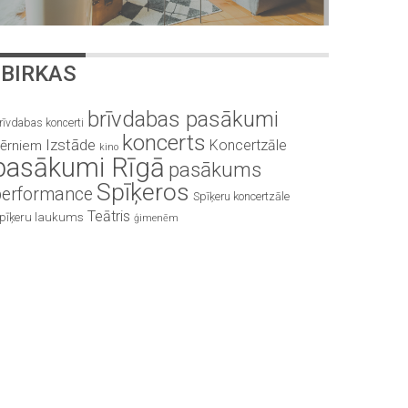
BIRKAS
brīvdabas pasākumi
rīvdabas koncerti
koncerts
Izstāde
Koncertzāle
ērniem
kino
pasākumi Rīgā
pasākums
Spīķeros
performance
Spīķeru koncertzāle
Teātris
pīķeru laukums
ģimenēm