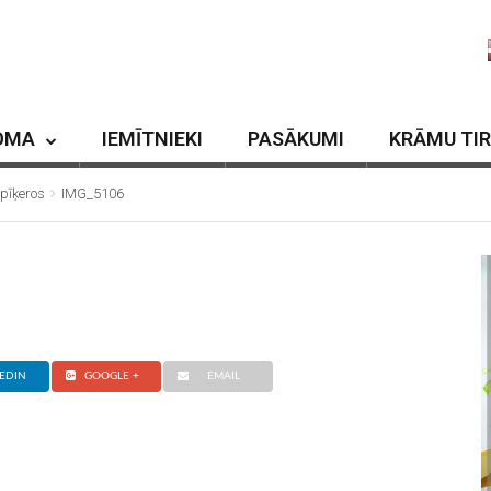
OMA
IEMĪTNIEKI
PASĀKUMI
KRĀMU TI
pīķeros
IMG_5106
EDIN
GOOGLE +
EMAIL