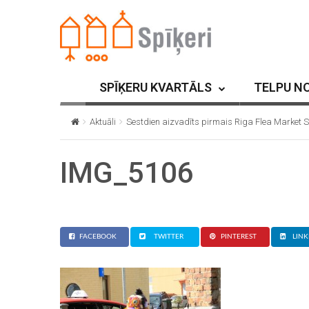
SPĪĶERU KVARTĀLS
TELPU N
Aktuāli
Sestdien aizvadīts pirmais Riga Flea Market S
IMG_5106
FACEBOOK
TWITTER
PINTEREST
LINK