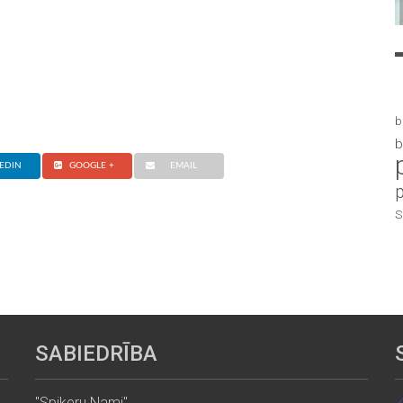
b
b
EDIN
GOOGLE +
EMAIL
S
SABIEDRĪBA
"Spikeru Nami"