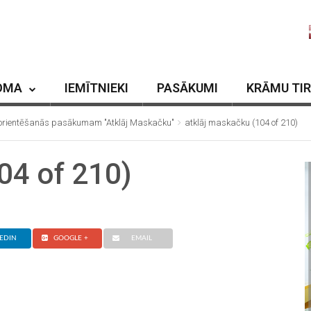
OMA
IEMĪTNIEKI
PASĀKUMI
KRĀMU TI
šs orientēšanās pasākumam "Atklāj Maskačku"
atklāj maskačku (104 of 210)
04 of 210)
EDIN
GOOGLE +
EMAIL