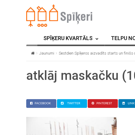
SPĪĶERU KVARTĀLS
TELPU N
Jaunumi
Sestdien Spīķeros aizvadīts starts un fini
atklāj maskačku (1
FACEBOOK
TWITTER
PINTEREST
LINK