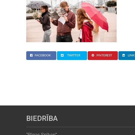
FACEBOOK
TWITTER
PINTEREST
LINK
BIEDRĪBA
"Rīgas Spīķeri"