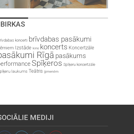
BIRKAS
brīvdabas pasākumi
rīvdabas koncerti
koncerts
Izstāde
Koncertzāle
ērniem
kino
pasākumi Rīgā
pasākums
Spīķeros
performance
Spīķeru koncertzāle
Teātris
pīķeru laukums
ģimenēm
SOCIĀLIE MEDIJI