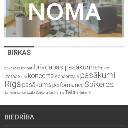
BIRKAS
brīvdabas pasākumi
bērniem
brīvdabas koncerti
pasākumi
koncerts
Izstāde
Koncertzāle
kino
Rīgā
Spīķeros
pasākums
performance
Teātris
Spīķeru koncertzāle
Spīķeru laukums
ģimenēm
BIEDRĪBA