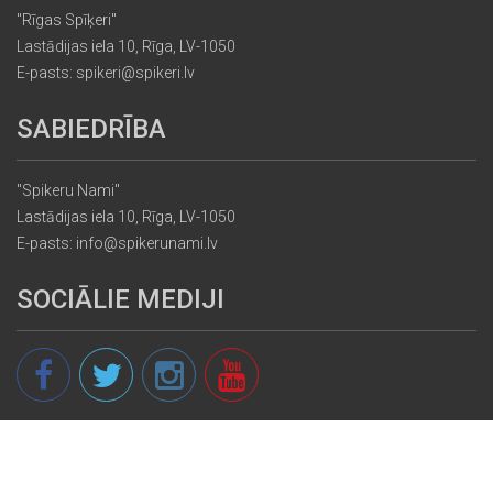
"Rīgas Spīķeri"
Lastādijas iela 10, Rīga, LV-1050
E-pasts: spikeri@spikeri.lv
SABIEDRĪBA
"Spikeru Nami"
Lastādijas iela 10, Rīga, LV-1050
E-pasts: info@spikerunami.lv
SOCIĀLIE MEDIJI
© 2013 - 2026 spikeri.lv