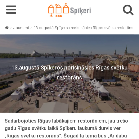
T
T
o
o
g
g
Jaunumi
13.augustā Spīķeros norisināsies Rīgas svētku restorāns
g
g
l
l
e
e
n
n
a
a
13.augustā Spīķeros norisināsies Rīgas svētku
v
v
i
i
restorāns
g
g
a
a
t
t
i
i
o
o
n
n
Sadarbojoties Rīgas labākajiem restorāniem, jau trešo
gadu Rīgas svētku laikā Spīķeru laukumā durvis ver
„Rīgas svētku restorāns”. Šogad tā tēma būs „Ar dabu