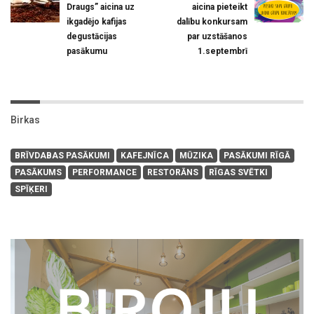
Draugs” aicina uz
aicina pieteikt
ikgadējo kafijas
dalību konkursam
degustācijas
par uzstāšanos
pasākumu
1.septembrī
Birkas
BRĪVDABAS PASĀKUMI
KAFEJNĪCA
MŪZIKA
PASĀKUMI RĪGĀ
PASĀKUMS
PERFORMANCE
RESTORĀNS
RĪGAS SVĒTKI
SPĪĶERI