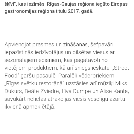
šķīvī”, kas iezīmēs Rīgas-Gaujas reģiona iegūto Eiropas
gastronomijas reģiona titulu 2017. gadā.
Apvienojot prasmes un zināšanas, šefpavāri
iepazīstinās iedzīvotājus un pilsētas viesus ar
sezonālajiem ēdieniem, kas pagatavoti no
vietējiem produktiem, kā arī sniegs ieskatu „Street
Food” garšu pasaulē. Paralēli vēderpriekiem
„Rīgas svētku restorānā” uzstāsies arī mūziķi Miks
Dukurs, Beāte Zviedre, Līva Dumpe un Alise Kante,
savukārt nelielas atrakcijas viesīs veselīgu azartu
ikvienā apmeklētājā.