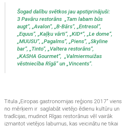
Šogad dalību svētkos jau apstiprinājuši:
3 Pavāru restorāns „Tam labam būs
augt”, „Avalon”, „B-Bārs”, „Entresol”,
„Equus”, „Kaļķu vārti”, „KID*”, „Le dome”,
„MUUSU”, „Pagalms”, „Piens”, „Skyline
bar”, „Tinto”, „Valtera restorāns”,
„KASHA Gourmet”, „Valmiermuižas
vēstniecība Rīgā” un „Vincents”.
Titula „Eiropas gastronomijas reģions 2017” viens
no mērķiem ir saglabāt vietējo ēdienu kultūru un
tradīcijas, mudinot Rīgas restorānus vēl vairāk
izmantot vietējos labumus, kas veicinātu ne tikai