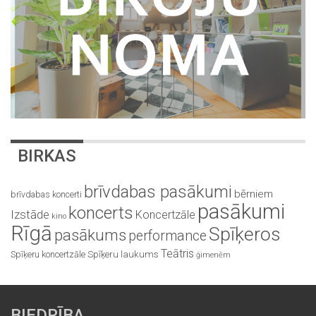
BIRKAS
brīvdabas pasākumi
bērniem
brīvdabas koncerti
pasākumi
koncerts
Izstāde
Koncertzāle
kino
Rīgā
Spīķeros
pasākums
performance
Teātris
Spīķeru koncertzāle
Spīķeru laukums
ģimenēm
BIEDRĪBA