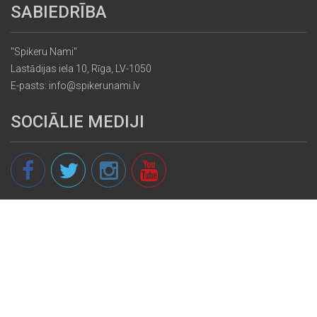
SABIEDRĪBA
"Spikeru Nami"
Lastādijas iela 10, Rīga, LV-1050
E-pasts: info@spikerunami.lv
SOCIĀLIE MEDIJI
© 2013 - 2026 spikeri.lv