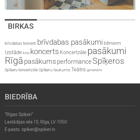
BIRKAS
brīvdabas pasākumi
bērniem
brīvdabas koncerti
pasākumi
koncerts
Izstāde
Koncertzāle
kino
Rīgā
Spīķeros
pasākums
performance
Teātris
Spīķeru koncertzāle
Spīķeru laukums
ģimenēm
BIEDRĪBA
"Rīgas Spīķeri"
Lastādijas iela 10, Rīga, LV-1050
E-pasts: spikeri@spikeri.lv