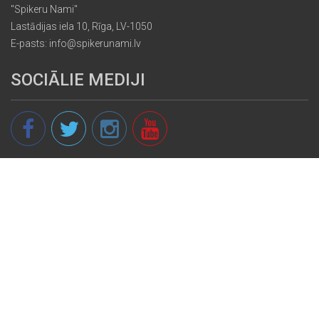
"Spikeru Nami"
Lastādijas iela 10, Rīga, LV-1050
E-pasts: info@spikerunami.lv
SOCIĀLIE MEDIJI
© 2013 - 2026 spikeri.lv