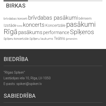
BIRKAS
brīvdabas pasākumi
bērniem
brīvdabas koncerti
pasākumi
koncerts
Izstāde
Koncertzāle
kino
Rīgā
Spīķeros
pasākums
performance
Teātris
Spīķeru koncertzāle
Spīķeru laukums
ģimenēm
BIEDRĪBA
"Rīgas Spīķeri"
Lastādijas iela 10, Rīga, LV-1050
E-pasts: spikeri@spikeri.lv
SABIEDRĪBA