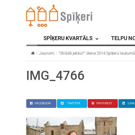
SPĪĶERU KVARTĀLS
TELPU N
Jaunumi
"Strādā jebkur!" diena 2014 Spīķeru laukumā
IMG_4766
FACEBOOK
TWITTER
PINTEREST
LINK