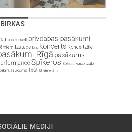
BIRKAS
brīvdabas pasākumi
rīvdabas koncerti
koncerts
Izstāde
Koncertzāle
ērniem
kino
pasākumi Rīgā
pasākums
Spīķeros
performance
Spīķeru koncertzāle
Teātris
pīķeru laukums
ģimenēm
SOCIĀLIE MEDIJI