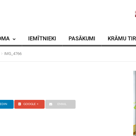
OMA
IEMĪTNIEKI
PASĀKUMI
KRĀMU TI
IMG_4766
EDIN
GOOGLE +
EMAIL