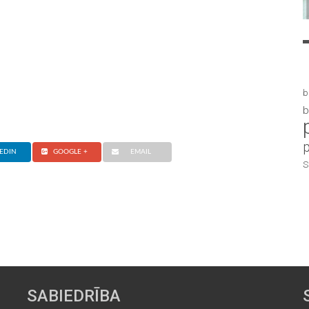
b
b
EDIN
GOOGLE +
EMAIL
S
SABIEDRĪBA