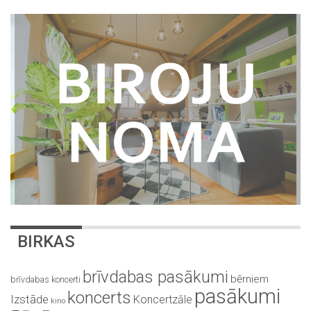
BIRKAS
brīvdabas pasākumi
bērniem
brīvdabas koncerti
pasākumi
koncerts
Izstāde
Koncertzāle
kino