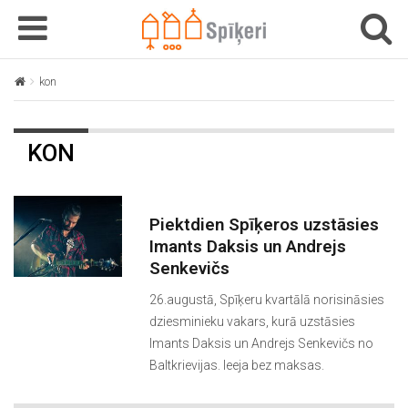
T
T
o
o
g
g
kon
g
g
l
l
e
e
KON
n
n
a
a
v
v
i
i
Piektdien Spīķeros uzstāsies
g
g
Imants Daksis un Andrejs
a
a
Senkevičs
t
t
26.augustā, Spīķeru kvartālā norisināsies
i
i
dziesminieku vakars, kurā uzstāsies
o
o
Imants Daksis un Andrejs Senkevičs no
n
n
Baltkrievijas. Ieeja bez maksas.