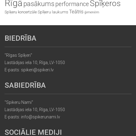
Rīgā
Spīķeros
pasākums
performance
Teātris
Spīķeru koncertzāle
Spīķeru laukums
ģimenēm
BIEDRĪBA
"Rīgas Spīķeri"
Lastādijas iela 10, Rīga, LV-1050
E-pasts: spikeri@spikeri.lv
SABIEDRĪBA
"Spikeru Nami"
Lastādijas iela 10, Rīga, LV-1050
E-pasts: info@spikerunami.lv
SOCIĀLIE MEDIJI