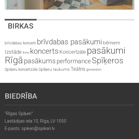
BIRKAS
brīvdabas pasākumi
bērniem
brīvdabas koncerti
pasākumi
koncerts
Izstāde
Koncertzāle
kino
Rīgā
Spīķeros
pasākums
performance
Teātris
Spīķeru koncertzāle
Spīķeru laukums
ģimenēm
BIEDRĪBA
"Rīgas Spīķeri"
Lastādijas iela 10, Rīga, LV-1050
E-pasts: spikeri@spikeri.lv