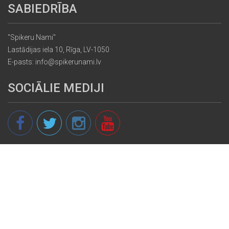
SABIEDRĪBA
"Spikeru Nami"
Lastādijas iela 10, Rīga, LV-1050
E-pasts: info@spikerunami.lv
SOCIĀLIE MEDIJI
© 2013 - 2026 spikeri.lv