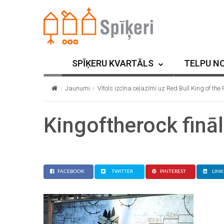
SPĪĶERU KVARTĀLS
TELPU N
Jaunumi
Vītols izcīna ceļazīmi uz Red Bull King of the
Kingoftherock finā
FACEBOOK
TWITTER
PINTEREST
LINK