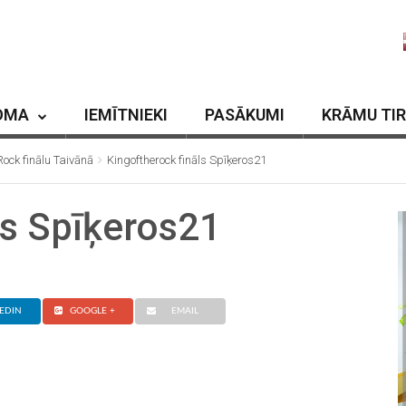
OMA
IEMĪTNIEKI
PASĀKUMI
KRĀMU TI
 Rock finālu Taivānā
Kingoftherock fināls Spīķeros21
ls Spīķeros21
EDIN
GOOGLE +
EMAIL