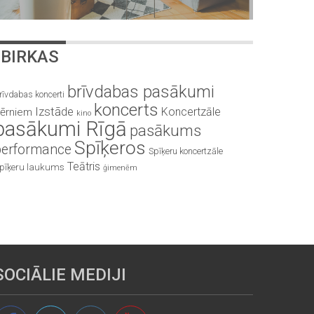
BIRKAS
brīvdabas pasākumi
rīvdabas koncerti
koncerts
Izstāde
Koncertzāle
ērniem
kino
pasākumi Rīgā
pasākums
Spīķeros
performance
Spīķeru koncertzāle
Teātris
pīķeru laukums
ģimenēm
SOCIĀLIE MEDIJI