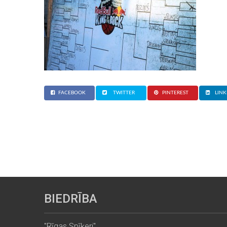
FACEBOOK
TWITTER
PINTEREST
LINK
BIEDRĪBA
"Rīgas Spīķeri"