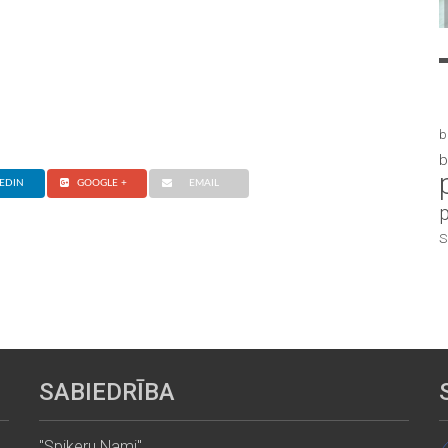
b
b
EDIN
GOOGLE +
EMAIL
S
SABIEDRĪBA
"Spikeru Nami"