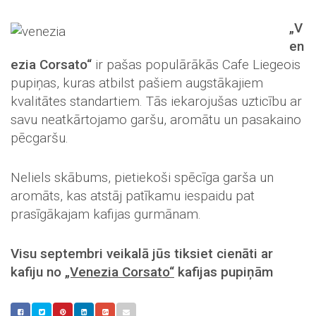
„V
en
ezia Corsato“
ir pašas populārākās Cafe Liegeois
pupiņas, kuras atbilst pašiem augstākajiem
kvalitātes standartiem. Tās iekarojušas uzticību ar
savu neatkārtojamo garšu, aromātu un pasakaino
pēcgaršu.
Neliels skābums, pietiekoši spēcīga garša un
aromāts, kas atstāj patīkamu iespaidu pat
prasīgākajam kafijas gurmānam.
Visu septembri veikalā jūs tiksiet cienāti ar
kafiju no
„Venezia Corsato“
kafijas pupiņām