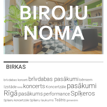
BIRKAS
brīvdabas pasākumi
bērniem
brīvdabas koncerti
pasākumi
koncerts
Izstāde
Koncertzāle
kino
Rīgā
Spīķeros
pasākums
performance
Teātris
Spīķeru koncertzāle
Spīķeru laukums
ģimenēm