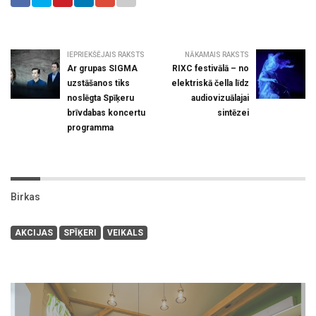
IEPRIEKŠĒJAIS RAKSTS
NĀKAMAIS RAKSTS
Ar grupas SIGMA
RIXC festivālā – no
uzstāšanos tiks
elektriskā čella līdz
noslēgta Spīķeru
audiovizuālajai
brīvdabas koncertu
sintēzei
programma
Birkas
AKCIJAS
SPĪĶERI
VEIKALS