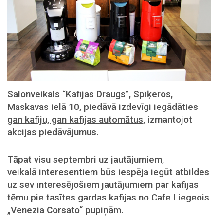
Salonveikals “Kafijas Draugs”, Spīķeros,
Maskavas ielā 10, piedāvā izdevīgi iegādāties
gan kafiju, gan kafijas automātus
, izmantojot
akcijas piedāvājumus.
Tāpat v
isu septembri uz jautājumiem,
veikalā interesentiem būs iespēja iegūt atbildes
uz sev interesējošiem jautājumiem par kafijas
tēmu pie tasītes gardas kafijas no
Cafe Liegeois
„Venezia Corsato“
pupiņām.