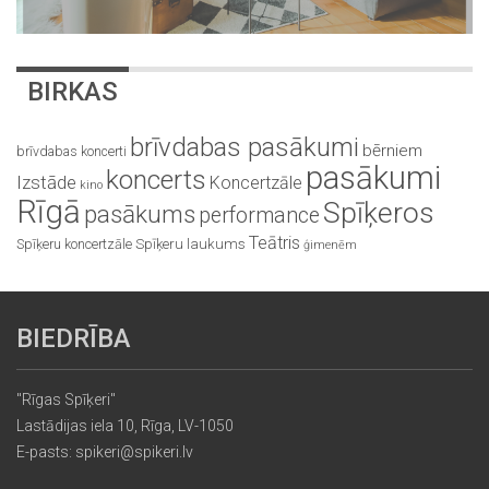
BIRKAS
brīvdabas pasākumi
bērniem
brīvdabas koncerti
pasākumi
koncerts
Izstāde
Koncertzāle
kino
Rīgā
Spīķeros
pasākums
performance
Teātris
Spīķeru koncertzāle
Spīķeru laukums
ģimenēm
BIEDRĪBA
"Rīgas Spīķeri"
Lastādijas iela 10, Rīga, LV-1050
E-pasts: spikeri@spikeri.lv