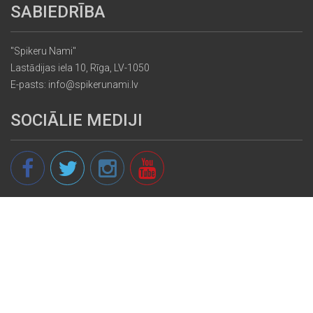
SABIEDRĪBA
"Spikeru Nami"
Lastādijas iela 10, Rīga, LV-1050
E-pasts: info@spikerunami.lv
SOCIĀLIE MEDIJI
© 2013 - 2026 spikeri.lv