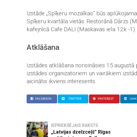
Izstāde „Spīķeru mozaīkas” būs aplūkojama
Spīķeru kvartāla vietās: Restorānā Dārzs (
kafejnīcā Cafe DALI (Maskavas iela 12k -1).
Atklāšana
Izstādes atklāšana norisināsies 15.augustā 
izstādes organizatoriem un vairākiem izstād
aicinātis ikviens interesents.
FACEBOOK
TWITTER
PINTEREST
LINK
IEPRIEKŠĒJAIS RAKSTS
„Latvijas dzelzceļš” Rīgas