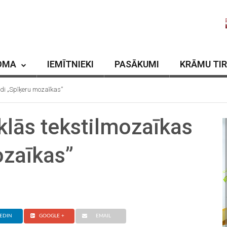
OMA
IEMĪTNIEKI
PASĀKUMI
KRĀMU TI
ādi „Spīķeru mozaīkas”
klās tekstilmozaīkas
ozaīkas”
EDIN
GOOGLE +
EMAIL