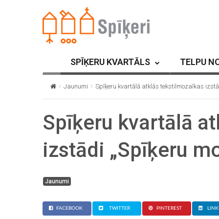
SPĪĶERU KVARTĀLS
TELPU N
Jaunumi
Spīķeru kvartālā atklās tekstilmozaīkas izst
Spīķeru kvartālā at
izstādi „Spīķeru m
Jaunumi
FACEBOOK
TWITTER
PINTEREST
LINK