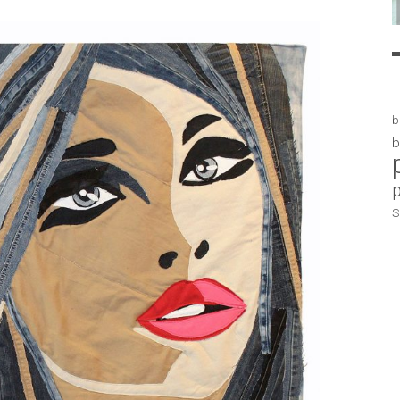
b
b
S