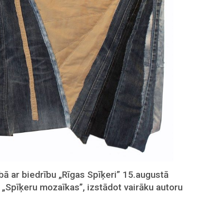
bā ar biedrību „Rīgas Spīķeri” 15.augustā
i „Spīķeru mozaīkas”, izstādot vairāku autoru