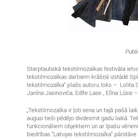
Publi
Starptautiskā tekstilmozaīkas festivāla ietv
tekstilmozaīkas darbiem krāšņā izstādē Spīķ
tekstilmozaīka” plašs autoru loks – Lolita S
Janīna Jasinoviča, Edīte Lase , Elīna Lūsis –
„Tekstilmozaīka ir ļoti sena un tajā pašā lai
augusi tieši pēdējo divdesmit gadu laikā. T
funkcionāliem objektiem un ar īpašu vērienu 
biedrības “Latvijas tekstilmozaīka” pārstāv