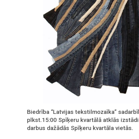
Biedrība “Latvijas tekstilmozaīka” sadarbī
plkst.15:00 Spīķeru kvartālā atklās izstād
darbus dažādās Spīķeru kvartāla vietās.