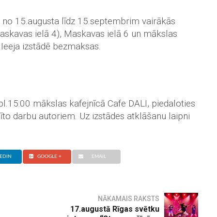
 no 15.augusta līdz 15.septembrim vairākās
Maskavas ielā 4), Maskavas ielā 6 un mākslas
 Ieeja izstādē bezmaksas.
pl.15:00 mākslas kafejnīcā Cafe DALI, piedaloties
īto darbu autoriem. Uz izstādes atklāšanu laipni
EDIN
GOOGLE +
EMAIL
NĀKAMAIS RAKSTS
17.augustā Rīgas svētku