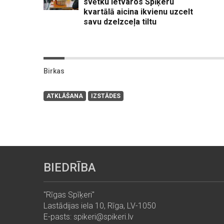
svētku ietvaros Spīķeru
kvartālā aicina ikvienu uzcelt
savu dzelzceļa tiltu
Birkas
ATKLĀŠANA
IZSTĀDES
BIEDRĪBA
"Rīgas Spīķeri"
Lastādijas iela 10, Rīga, LV-1050
E-pasts: spikeri@spikeri.lv