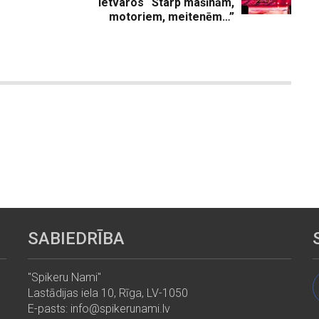
ietvaros “Starp mašīnām,
motoriem, meitenēm…”
SABIEDRĪBA
"Spikeru Nami"
Lastādijas iela 10, Rīga, LV-1050
E-pasts: info@spikerunami.lv