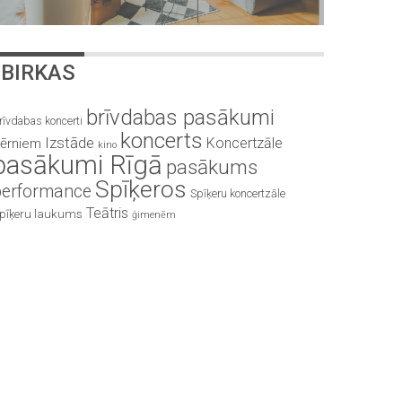
BIRKAS
brīvdabas pasākumi
rīvdabas koncerti
koncerts
Izstāde
Koncertzāle
ērniem
kino
pasākumi Rīgā
pasākums
Spīķeros
performance
Spīķeru koncertzāle
Teātris
pīķeru laukums
ģimenēm