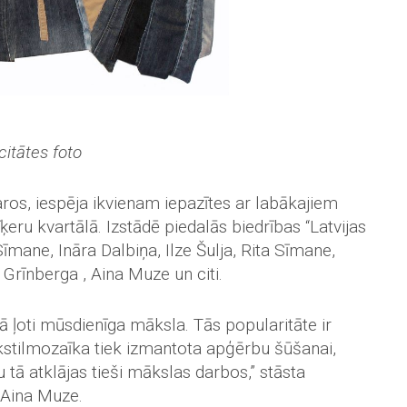
citātes foto
aros, iespēja ikvienam iepazītes ar labākajiem
eru kvartālā. Izstādē piedalās biedrības “Latvijas
īmane, Ināra Dalbiņa, Ilze Šulja, Rita Sīmane,
 Grīnberga , Aina Muze un citi.
kā ļoti mūsdienīga māksla. Tās popularitāte ir
ekstilmozaīka tiek izmantota apģērbu šūšanai,
tā atklājas tieši mākslas darbos,” stāsta
e Aina Muze.