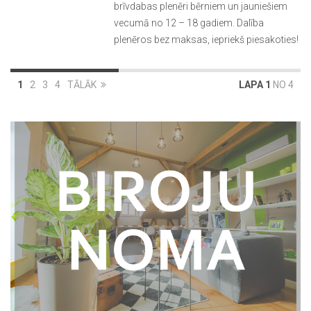
brīvdabas plenēri bērniem un jauniešiem
vecumā no 12 – 18 gadiem. Dalība
plenēros bez maksas, iepriekš piesakoties!
1
2
3
4
TĀLĀK
LAPA 1
NO 4