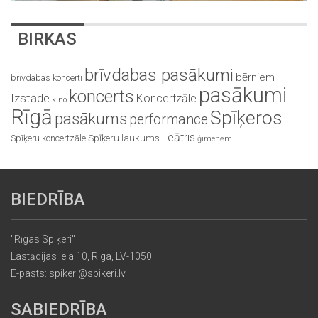
BIRKAS
brīvdabas pasākumi
bērniem
brīvdabas koncerti
pasākumi
koncerts
Izstāde
Koncertzāle
kino
Rīgā
Spīķeros
pasākums
performance
Teātris
Spīķeru koncertzāle
Spīķeru laukums
ģimenēm
BIEDRĪBA
"Rīgas Spīķeri"
Lastādijas iela 10, Rīga, LV-1050
E-pasts: spikeri@spikeri.lv
SABIEDRĪBA