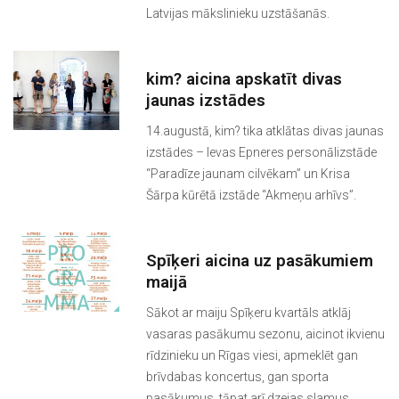
Latvijas mākslinieku uzstāšanās.
kim? aicina apskatīt divas
jaunas izstādes
14.augustā, kim? tika atklātas divas jaunas
izstādes – Ievas Epneres personālizstāde
“Paradīze jaunam cilvēkam” un Krisa
Šārpa kūrētā izstāde “Akmeņu arhīvs”.
Spīķeri aicina uz pasākumiem
maijā
Sākot ar maiju Spīķeru kvartāls atklāj
vasaras pasākumu sezonu, aicinot ikvienu
rīdzinieku un Rīgas viesi, apmeklēt gan
brīvdabas koncertus, gan sporta
pasākumus, tāpat arī dzejas slamus,