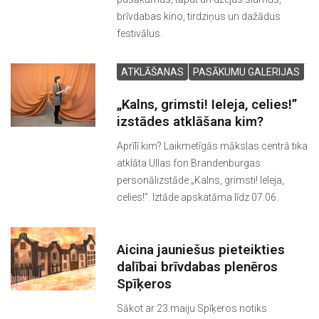
brīvdabas kino, tirdziņus un dažādus
festivālus.
ATKLĀŠANAS
PASĀKUMU GALERIJAS
„Kalns, grimsti! Ieleja, celies!”
izstādes atklāšana kim?
Aprīlī kim? Laikmetīgās mākslas centrā tika
atklāta Ullas fon Brandenburgas
personālizstāde „Kalns, grimsti! Ieleja,
celies!”. Iztāde apskatāma līdz 07.06.
Aicina jauniešus pieteikties
dalībai brīvdabas plenēros
Spīķeros
Sākot ar 23.maiju Spīķeros notiks