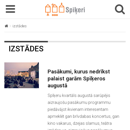
T
T
o
o
g
g
izstādes
g
g
l
l
e
e
IZSTĀDES
n
n
a
a
v
v
i
i
Pasākumi, kurus nedrīkst
g
g
palaist garām Spīķeros
a
a
augustā
t
t
Spīķeru kvartāls augustā sarūpējis
i
i
aizraujošu pasākumu programmu
o
o
piedāvājot ikvienam interesentam
n
n
apmeklēt gan brīvdabas koncertus, gan
kino vakarus, dzejas slamus, teātra