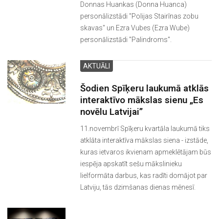
Donnas Huankas (Donna Huanca)
personālizstādi "Polijas Stairīnas zobu
skavas" un Ezra Vubes (Ezra Wube)
personālizstādi "Palindroms".
AKTUĀLI
Šodien Spīķeru laukumā atklās
interaktīvo mākslas sienu „Es
novēlu Latvijai”
11.novembrī Spīķeru kvartāla laukumā tiks
atklāta interaktīva mākslas siena - izstāde,
kuras ietvaros ikvienam apmeklētājam būs
iespēja apskatīt sešu mākslinieku
lielformāta darbus, kas radīti domājot par
Latviju, tās dzimšanas dienas mēnesī.