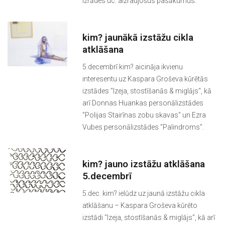
izrādes uc. aizraujošus pasākumus.
kim? jaunākā izstāžu cikla
atklāšana
5.decembrī kim? aicināja ikvienu
interesentu uz Kaspara Groševa kūrētās
izstādes "Izeja, stostīšanās & miglājs", kā
arī Donnas Huankas personālizstādes
"Polijas Stairīnas zobu skavas" un Ezra
Vubes personālizstādes "Palindroms".
kim? jauno izstāžu atklāšana
5.decembrī
5.dec. kim? ielūdz uz jaunā izstāžu cikla
atklāšanu – Kaspara Groševa kūrēto
izstādi "Izeja, stostīšanās & miglājs", kā arī